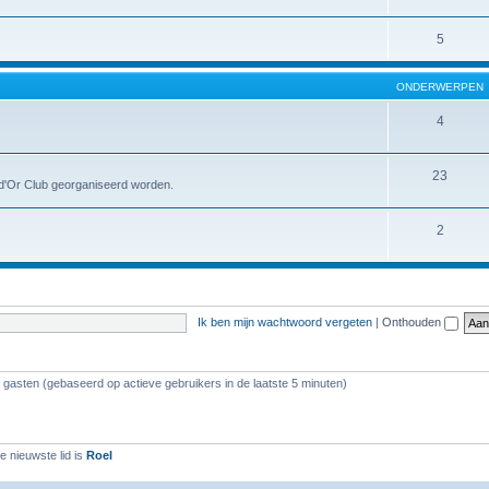
5
ONDERWERPEN
4
23
l d'Or Club georganiseerd worden.
2
Ik ben mijn wachtwoord vergeten
|
Onthouden
7 gasten (gebaseerd op actieve gebruikers in de laatste 5 minuten)
 nieuwste lid is
Roel