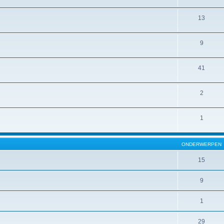
13
9
41
2
1
ONDERWERPEN
15
9
1
29