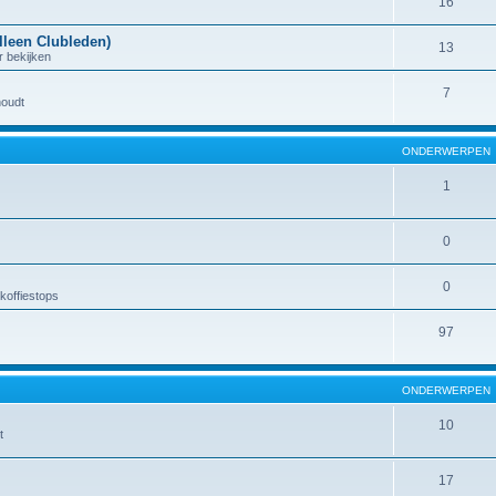
16
lleen Clubleden)
13
r bekijken
7
houdt
ONDERWERPEN
1
0
0
koffiestops
97
ONDERWERPEN
10
t
17