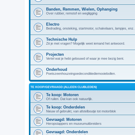
Banden, Remmen, Wielen, Ophanging
Over rubber, remstof en wegligging
Electro
Bedrading, onsteking, startmotor, schakelaars, lampjes, enz.
Technische Hulp
Zit je met vragen? Mogelijk weet iemand het antwoord.
Projecten
Vertel wat je hebt gebouwd of waar je mee bezig bent.
Onderhoud
Poetszeenhouzeingoedeconditiediemooiebollen.
TE KOOP/GEVRAAGD (ALLEEN CLUBLEDEN)
Te koop: Motoren
Of ruilen. Dat kan ook natuurlijk.
Te koop: Onderdelen
Nieuw of gebruikt, van afstelboutje tot motorblok
Gevraagd: Motoren
Heropstappers en museumuitbreiders
Gevraagd: Onderdelen