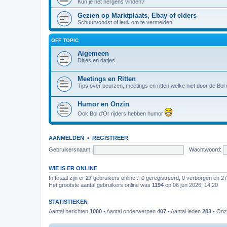
Kun je het nergens vinden?
Gezien op Marktplaats, Ebay of elders
Schuurvondst of leuk om te vermelden
OFF TOPIC
Algemeen
Ditjes en datjes
Meetings en Ritten
Tips over beurzen, meetings en ritten welke niet door de Bo
Humor en Onzin
Ook Bol d'Or rijders hebben humor
AANMELDEN
•
REGISTREER
Gebruikersnaam:
Wachtwoord:
WIE IS ER ONLINE
In totaal zijn er
27
gebruikers online :: 0 geregistreerd, 0 verborgen en 2
Het grootste aantal gebruikers online was
1194
op 06 jun 2026, 14:20
STATISTIEKEN
Aantal berichten
1000
• Aantal onderwerpen
407
• Aantal leden
283
• Onze