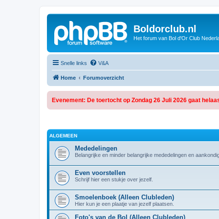
Boldorclub.nl
Het forum van Bol d'Or Club Nederl
Snelle links
V&A
Home
Forumoverzicht
Evenement: De toertocht op Zondag 26 Juli 2026 gaat helaas
ALGEMEEN
Mededelingen
Belangrijke en minder belangrijke mededelingen en aankondi
Even voorstellen
Schrijf hier een stukje over jezelf.
Smoelenboek (Alleen Clubleden)
Hier kun je een plaatje van jezelf plaatsen.
Foto's van de Bol (Alleen Clubleden)