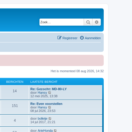
Zoek
Uitgebreid zoeken
Registreer
Aanmelden
Het is momenteel 08 aug 2026, 14:32
BERICHTEN
LAATSTE BERICHT
Re: Gezocht: MD-80-LY
14
B
door
Hansy
e
12 mei 2025, 13:38
k
i
Re: Even voorstellen
151
j
B
door
Hansy
k
e
08 jul 2026, 23:53
l
k
a
i
B
door
bolletje
4
a
j
e
14 jul 2017, 21:21
t
k
k
s
l
i
B
door
ArieHonda
t
a