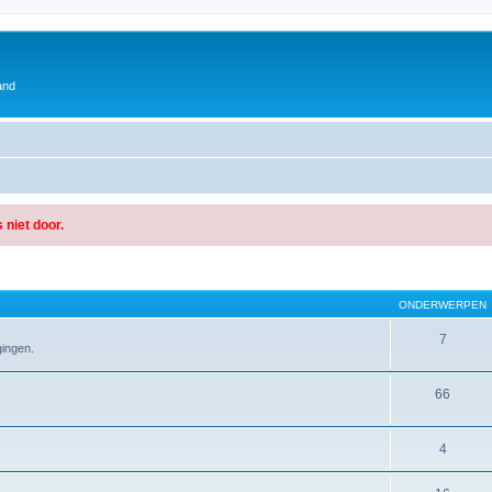
and
 niet door.
ONDERWERPEN
7
gingen.
66
4