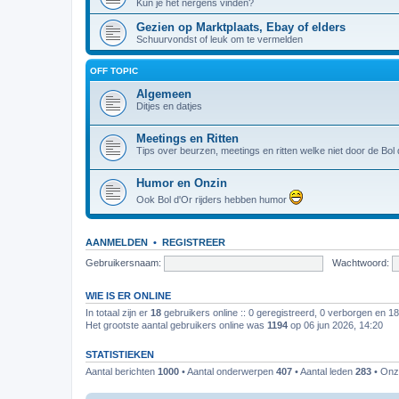
Kun je het nergens vinden?
Gezien op Marktplaats, Ebay of elders
Schuurvondst of leuk om te vermelden
OFF TOPIC
Algemeen
Ditjes en datjes
Meetings en Ritten
Tips over beurzen, meetings en ritten welke niet door de Bo
Humor en Onzin
Ook Bol d'Or rijders hebben humor
AANMELDEN
•
REGISTREER
Gebruikersnaam:
Wachtwoord:
WIE IS ER ONLINE
In totaal zijn er
18
gebruikers online :: 0 geregistreerd, 0 verborgen en 1
Het grootste aantal gebruikers online was
1194
op 06 jun 2026, 14:20
STATISTIEKEN
Aantal berichten
1000
• Aantal onderwerpen
407
• Aantal leden
283
• Onze