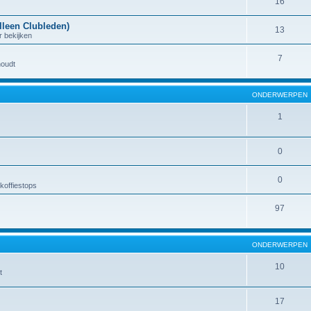
16
lleen Clubleden)
13
r bekijken
7
houdt
ONDERWERPEN
1
0
0
koffiestops
97
ONDERWERPEN
10
t
17