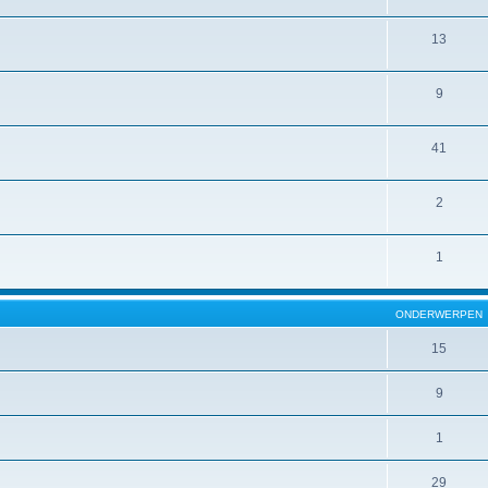
13
9
41
2
1
ONDERWERPEN
15
9
1
29