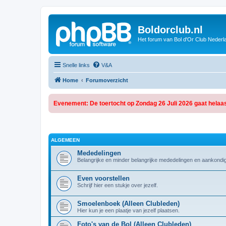
Boldorclub.nl
Het forum van Bol d'Or Club Nederl
Snelle links
V&A
Home
Forumoverzicht
Evenement: De toertocht op Zondag 26 Juli 2026 gaat helaas
ALGEMEEN
Mededelingen
Belangrijke en minder belangrijke mededelingen en aankondi
Even voorstellen
Schrijf hier een stukje over jezelf.
Smoelenboek (Alleen Clubleden)
Hier kun je een plaatje van jezelf plaatsen.
Foto's van de Bol (Alleen Clubleden)