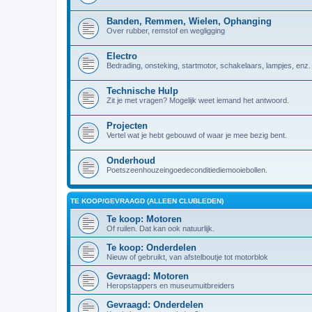
Banden, Remmen, Wielen, Ophanging
Over rubber, remstof en wegligging
Electro
Bedrading, onsteking, startmotor, schakelaars, lampjes, enz.
Technische Hulp
Zit je met vragen? Mogelijk weet iemand het antwoord.
Projecten
Vertel wat je hebt gebouwd of waar je mee bezig bent.
Onderhoud
Poetszeenhouzeingoedeconditiediemooiebollen.
TE KOOP/GEVRAAGD (ALLEEN CLUBLEDEN)
Te koop: Motoren
Of ruilen. Dat kan ook natuurlijk.
Te koop: Onderdelen
Nieuw of gebruikt, van afstelboutje tot motorblok
Gevraagd: Motoren
Heropstappers en museumuitbreiders
Gevraagd: Onderdelen