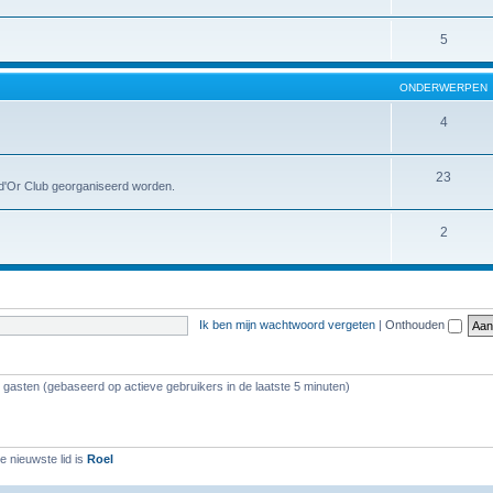
5
ONDERWERPEN
4
23
l d'Or Club georganiseerd worden.
2
Ik ben mijn wachtwoord vergeten
|
Onthouden
8 gasten (gebaseerd op actieve gebruikers in de laatste 5 minuten)
 nieuwste lid is
Roel