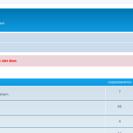
and
 niet door.
ONDERWERPEN
7
gingen.
66
4