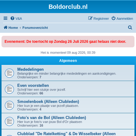
Boldorclub.nl
V&A
Registreer
Aanmelden
Z
Home
Forumoverzicht
o
Evenement: De toertocht op Zondag 26 Juli 2026 gaat helaas niet door.
e
k
Het is momenteel 09 aug 2026, 00:39
Algemeen
Mededelingen
Belangrijke en minder belangrijke mededelingen en aankondigingen.
Onderwerpen:
7
Even voorstellen
Schrijf hier een stukje over jezelf.
Onderwerpen:
66
Smoelenboek (Alleen Clubleden)
Hier kun je een plaatje van jezelf plaatsen.
Onderwerpen:
4
Foto's van de Bol (Alleen Clubleden)
Hier kun je foto's van jouw Bol d'Or plaatsen
Onderwerpen:
16
Clubblad "De Ratelketting" & De Wisselbeker (Alleen