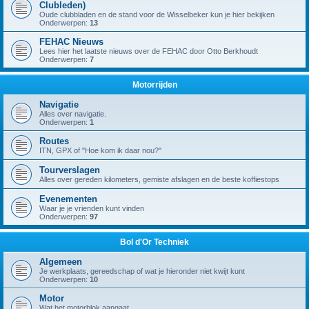
Clubleden)
Oude clubbladen en de stand voor de Wisselbeker kun je hier bekijken
Onderwerpen:
13
FEHAC Nieuws
Lees hier het laatste nieuws over de FEHAC door Otto Berkhoudt
Onderwerpen:
7
Motorrijden
Navigatie
Alles over navigatie.
Onderwerpen:
1
Routes
ITN, GPX of "Hoe kom ik daar nou?"
Tourverslagen
Alles over gereden kilometers, gemiste afslagen en de beste koffiestops
Evenementen
Waar je je vrienden kunt vinden
Onderwerpen:
97
Bol d'Or Techniek
Algemeen
Je werkplaats, gereedschap of wat je hieronder niet kwijt kunt
Onderwerpen:
10
Motor
Wat het motorblok aangaat.