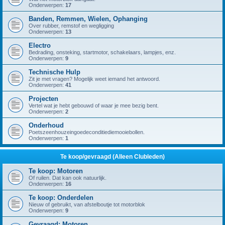
Onderwerpen:
17
Banden, Remmen, Wielen, Ophanging
Over rubber, remstof en wegligging
Onderwerpen:
13
Electro
Bedrading, onsteking, startmotor, schakelaars, lampjes, enz.
Onderwerpen:
9
Technische Hulp
Zit je met vragen? Mogelijk weet iemand het antwoord.
Onderwerpen:
41
Projecten
Vertel wat je hebt gebouwd of waar je mee bezig bent.
Onderwerpen:
2
Onderhoud
Poetszeenhouzeingoedeconditiediemooiebollen.
Onderwerpen:
1
Te koop/gevraagd (Alleen Clubleden)
Te koop: Motoren
Of ruilen. Dat kan ook natuurlijk.
Onderwerpen:
16
Te koop: Onderdelen
Nieuw of gebruikt, van afstelboutje tot motorblok
Onderwerpen:
9
Gevraagd: Motoren