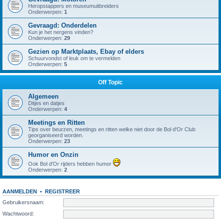
Heropstappers en museumuitbreiders
Onderwerpen:
1
Gevraagd: Onderdelen
Kun je het nergens vinden?
Onderwerpen:
29
Gezien op Marktplaats, Ebay of elders
Schuurvondst of leuk om te vermelden
Onderwerpen:
5
Off Topic
Algemeen
Ditjes en datjes
Onderwerpen:
4
Meetings en Ritten
Tips over beurzen, meetings en ritten welke niet door de Bol d'Or Club
georganiseerd worden.
Onderwerpen:
23
Humor en Onzin
Ook Bol d'Or rijders hebben humor
Onderwerpen:
2
AANMELDEN
•
REGISTREER
Gebruikersnaam:
Wachtwoord: