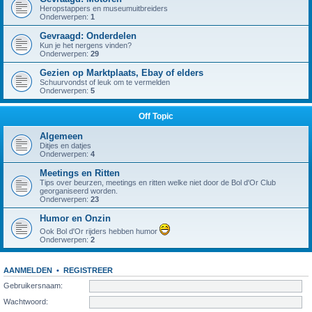
Heropstappers en museumuitbreiders
Onderwerpen:
1
Gevraagd: Onderdelen
Kun je het nergens vinden?
Onderwerpen:
29
Gezien op Marktplaats, Ebay of elders
Schuurvondst of leuk om te vermelden
Onderwerpen:
5
Off Topic
Algemeen
Ditjes en datjes
Onderwerpen:
4
Meetings en Ritten
Tips over beurzen, meetings en ritten welke niet door de Bol d'Or Club
georganiseerd worden.
Onderwerpen:
23
Humor en Onzin
Ook Bol d'Or rijders hebben humor
Onderwerpen:
2
AANMELDEN
•
REGISTREER
Gebruikersnaam:
Wachtwoord: