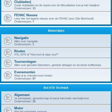
Clubleden)
Oude clubbladen en de stand voor de Wisselbeker kun je hier bekijken
Onderwerpen:
13
FEHAC Nieuws
Lees hier het laatste nieuws over de FEHAC door Otto Berkhoudt
Onderwerpen:
7
Motorrijden
Navigatie
Alles over navigatie.
Onderwerpen:
1
Routes
ITN, GPX of "Hoe kom ik daar nou?"
Tourverslagen
Alles over gereden kilometers, gemiste afslagen en de beste koffiestops
Evenementen
Waar je je vrienden kunt vinden
Onderwerpen:
97
Bol d'Or Techniek
Algemeen
Je werkplaats, gereedschap of wat je hieronder niet kwijt kunt
Onderwerpen:
10
Motor
Wat het motorblok aangaat.