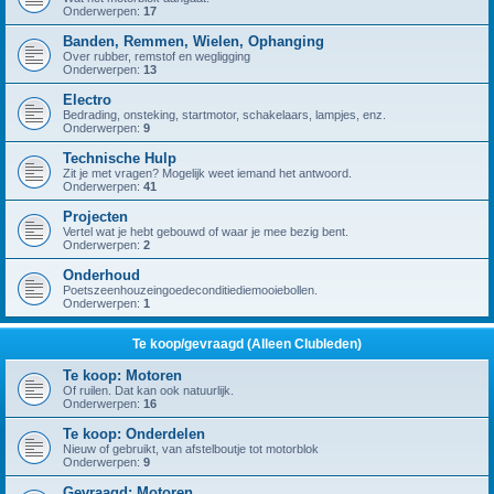
Onderwerpen:
17
Banden, Remmen, Wielen, Ophanging
Over rubber, remstof en wegligging
Onderwerpen:
13
Electro
Bedrading, onsteking, startmotor, schakelaars, lampjes, enz.
Onderwerpen:
9
Technische Hulp
Zit je met vragen? Mogelijk weet iemand het antwoord.
Onderwerpen:
41
Projecten
Vertel wat je hebt gebouwd of waar je mee bezig bent.
Onderwerpen:
2
Onderhoud
Poetszeenhouzeingoedeconditiediemooiebollen.
Onderwerpen:
1
Te koop/gevraagd (Alleen Clubleden)
Te koop: Motoren
Of ruilen. Dat kan ook natuurlijk.
Onderwerpen:
16
Te koop: Onderdelen
Nieuw of gebruikt, van afstelboutje tot motorblok
Onderwerpen:
9
Gevraagd: Motoren