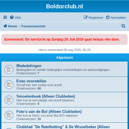
Boldorclub.nl
V&A
Registreer
Aanmelden
Z
Home
Forumoverzicht
o
Evenement: De toertocht op Zondag 26 Juli 2026 gaat helaas niet door.
e
k
Het is momenteel 09 aug 2026, 06:29
Algemeen
Mededelingen
Belangrijke en minder belangrijke mededelingen en aankondigingen.
Onderwerpen:
7
Even voorstellen
Schrijf hier een stukje over jezelf.
Onderwerpen:
66
Smoelenboek (Alleen Clubleden)
Hier kun je een plaatje van jezelf plaatsen.
Onderwerpen:
4
Foto's van de Bol (Alleen Clubleden)
Hier kun je foto's van jouw Bol d'Or plaatsen
Onderwerpen:
16
Clubblad "De Ratelketting" & De Wisselbeker (Alleen