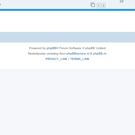
18
p
1
2
Powered by
phpBB
® Forum Software © phpBB Limited
Nederlandse vertaling door
phpBBservice.nl
&
phpBB.nl
.
PRIVACY_LINK
|
TERMS_LINK