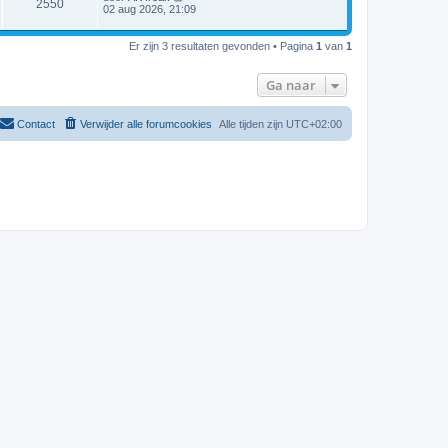
2550
02 aug 2026, 21:09
Er zijn 3 resultaten gevonden • Pagina
1
van
1
Ga naar
Contact
Verwijder alle forumcookies
Alle tijden zijn
UTC+02:00