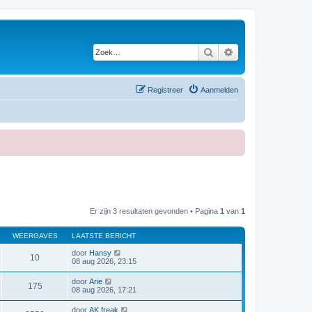
Zoek
Uitgebreid zoeken
Registreer
Aanmelden
Er zijn 3 resultaten gevonden • Pagina
1
van
1
WEERGAVES
LAATSTE BERICHT
door
Hansy
10
08 aug 2026, 23:15
door
Arie
175
08 aug 2026, 17:21
door
AK freak