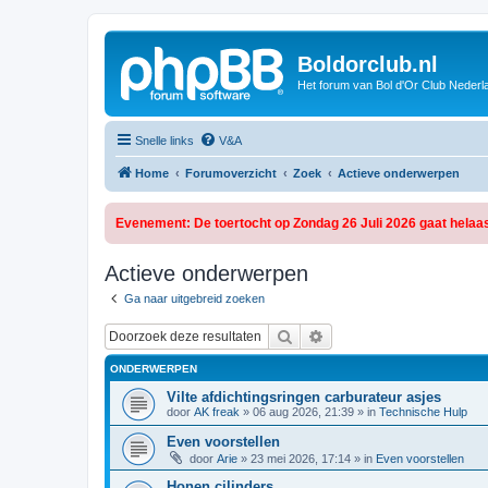
Boldorclub.nl
Het forum van Bol d'Or Club Nederl
Snelle links
V&A
Home
Forumoverzicht
Zoek
Actieve onderwerpen
Evenement: De toertocht op Zondag 26 Juli 2026 gaat helaas
Actieve onderwerpen
Ga naar uitgebreid zoeken
Zoek
Uitgebreid zoeken
ONDERWERPEN
Vilte afdichtingsringen carburateur asjes
door
AK freak
»
06 aug 2026, 21:39
» in
Technische Hulp
Even voorstellen
door
Arie
»
23 mei 2026, 17:14
» in
Even voorstellen
Honen cilinders