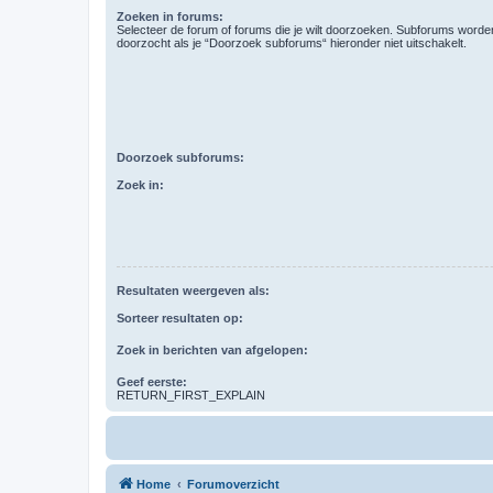
Zoeken in forums:
Selecteer de forum of forums die je wilt doorzoeken. Subforums word
doorzocht als je “Doorzoek subforums“ hieronder niet uitschakelt.
Doorzoek subforums:
Zoek in:
Resultaten weergeven als:
Sorteer resultaten op:
Zoek in berichten van afgelopen:
Geef eerste:
RETURN_FIRST_EXPLAIN
Home
Forumoverzicht