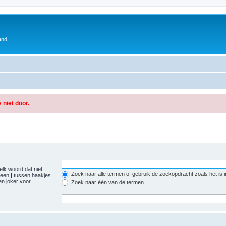
and
 niet door.
elk woord dat niet
Zoek naar alle termen of gebruik de zoekopdracht zoals het is 
r een
|
tussen haakjes
n joker voor
Zoek naar één van de termen