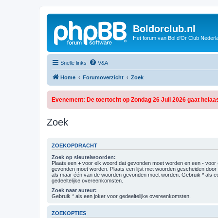
Boldorclub.nl
Het forum van Bol d'Or Club Nederl
Snelle links
V&A
Home
Forumoverzicht
Zoek
Evenement: De toertocht op Zondag 26 Juli 2026 gaat helaas
Zoek
ZOEKOPDRACHT
Zoek op sleutelwoorden:
Plaats een
+
voor elk woord dat gevonden moet worden en een
-
voor 
gevonden moet worden. Plaats een lijst met woorden gescheiden doo
als maar één van de woorden gevonden moet worden. Gebruik * als ee
gedeeltelijke overeenkomsten.
Zoek naar auteur:
Gebruik * als een joker voor gedeeltelijke overeenkomsten.
ZOEKOPTIES