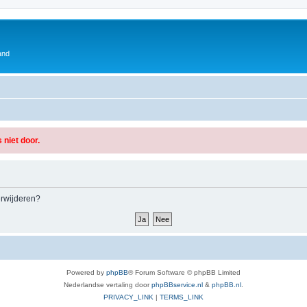
and
 niet door.
verwijderen?
Powered by
phpBB
® Forum Software © phpBB Limited
Nederlandse vertaling door
phpBBservice.nl
&
phpBB.nl
.
PRIVACY_LINK
|
TERMS_LINK