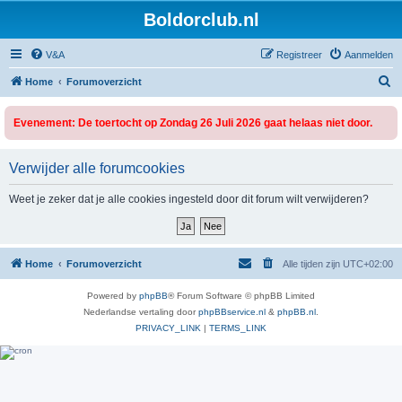
Boldorclub.nl
V&A
Registreer
Aanmelden
Z
Home
Forumoverzicht
o
Evenement: De toertocht op Zondag 26 Juli 2026 gaat helaas niet door.
e
k
Verwijder alle forumcookies
Weet je zeker dat je alle cookies ingesteld door dit forum wilt verwijderen?
Home
Forumoverzicht
Alle tijden zijn
UTC+02:00
Powered by
phpBB
® Forum Software © phpBB Limited
Nederlandse vertaling door
phpBBservice.nl
&
phpBB.nl
.
PRIVACY_LINK
|
TERMS_LINK