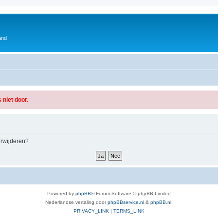
and
 niet door.
verwijderen?
Powered by
phpBB
® Forum Software © phpBB Limited
Nederlandse vertaling door
phpBBservice.nl
&
phpBB.nl
.
PRIVACY_LINK
|
TERMS_LINK