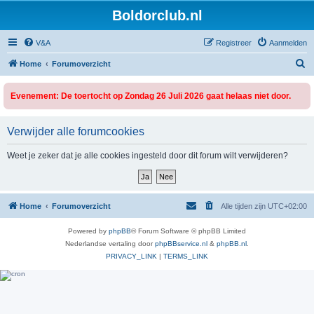
Boldorclub.nl
V&A
Registreer
Aanmelden
Z
Home
Forumoverzicht
o
Evenement: De toertocht op Zondag 26 Juli 2026 gaat helaas niet door.
e
k
Verwijder alle forumcookies
Weet je zeker dat je alle cookies ingesteld door dit forum wilt verwijderen?
Home
Forumoverzicht
Alle tijden zijn
UTC+02:00
Powered by
phpBB
® Forum Software © phpBB Limited
Nederlandse vertaling door
phpBBservice.nl
&
phpBB.nl
.
PRIVACY_LINK
|
TERMS_LINK