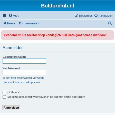
Boldorclub.nl
V&A
Registreer
Aanmelden
Z
Home
Forumoverzicht
o
Evenement: De toertocht op Zondag 26 Juli 2026 gaat helaas niet door.
e
k
Aanmelden
Gebruikersnaam:
Wachtwoord:
Ik ben mijn wachtwoord vergeten
Stuur activatie-e-mail opnieuw
Onthouden
Mij deze sessie niet weergeven in de lijst met online gebruikers