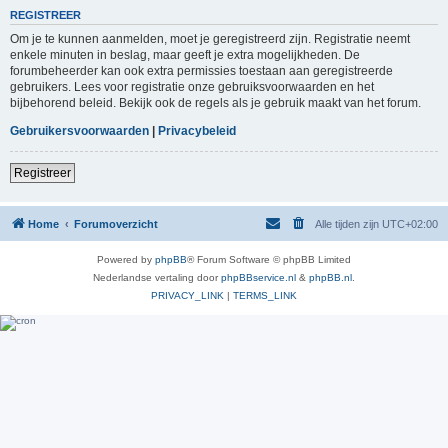
REGISTREER
Om je te kunnen aanmelden, moet je geregistreerd zijn. Registratie neemt
enkele minuten in beslag, maar geeft je extra mogelijkheden. De
forumbeheerder kan ook extra permissies toestaan aan geregistreerde
gebruikers. Lees voor registratie onze gebruiksvoorwaarden en het
bijbehorend beleid. Bekijk ook de regels als je gebruik maakt van het forum.
Gebruikersvoorwaarden
|
Privacybeleid
Registreer
Home
Forumoverzicht
Alle tijden zijn
UTC+02:00
Powered by
phpBB
® Forum Software © phpBB Limited
Nederlandse vertaling door
phpBBservice.nl
&
phpBB.nl
.
PRIVACY_LINK
|
TERMS_LINK