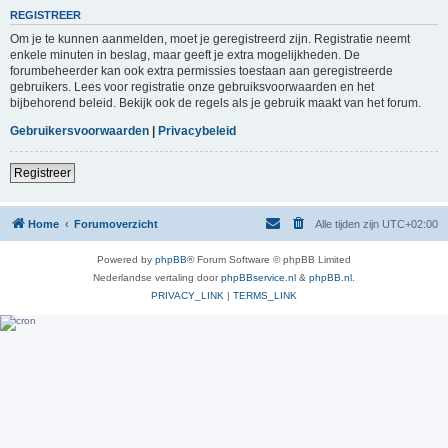
REGISTREER
Om je te kunnen aanmelden, moet je geregistreerd zijn. Registratie neemt
enkele minuten in beslag, maar geeft je extra mogelijkheden. De
forumbeheerder kan ook extra permissies toestaan aan geregistreerde
gebruikers. Lees voor registratie onze gebruiksvoorwaarden en het
bijbehorend beleid. Bekijk ook de regels als je gebruik maakt van het forum.
Gebruikersvoorwaarden
|
Privacybeleid
Registreer
Home
Forumoverzicht
Alle tijden zijn
UTC+02:00
Powered by
phpBB
® Forum Software © phpBB Limited
Nederlandse vertaling door
phpBBservice.nl
&
phpBB.nl
.
PRIVACY_LINK
|
TERMS_LINK