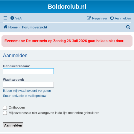
Boldorclub.nl
V&A
Registreer
Aanmelden
Z
Home
Forumoverzicht
o
Evenement: De toertocht op Zondag 26 Juli 2026 gaat helaas niet door.
e
k
Aanmelden
Gebruikersnaam:
Wachtwoord:
Ik ben mijn wachtwoord vergeten
Stuur activatie-e-mail opnieuw
Onthouden
Mij deze sessie niet weergeven in de lijst met online gebruikers