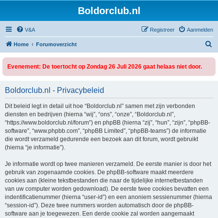
Boldorclub.nl
V&A
Registreer
Aanmelden
Z
Home
Forumoverzicht
o
Evenement: De toertocht op Zondag 26 Juli 2026 gaat helaas niet door.
e
k
Boldorclub.nl - Privacybeleid
Dit beleid legt in detail uit hoe “Boldorclub.nl” samen met zijn verbonden
diensten en bedrijven (hierna “wij”, “ons”, “onze”, “Boldorclub.nl”,
“https://www.boldorclub.nl/forum”) en phpBB (hierna “zij”, “hun”, “zijn”, “phpBB-
software”, “www.phpbb.com”, “phpBB Limited”, “phpBB-teams”) de informatie
die wordt verzameld gedurende een bezoek aan dit forum, wordt gebruikt
(hierna “je informatie”).
Je informatie wordt op twee manieren verzameld. De eerste manier is door het
gebruik van zogenaamde cookies. De phpBB-software maakt meerdere
cookies aan (kleine tekstbestanden die naar de tijdelijke internetbestanden
van uw computer worden gedownload). De eerste twee cookies bevatten een
indentificatienummer (hierna “user-id”) en een anoniem sessienummer (hierna
“session-id”). Deze twee nummers worden automatisch door de phpBB-
software aan je toegewezen. Een derde cookie zal worden aangemaakt