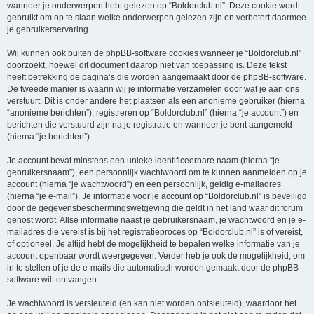
wanneer je onderwerpen hebt gelezen op “Boldorclub.nl”. Deze cookie wordt
gebruikt om op te slaan welke onderwerpen gelezen zijn en verbetert daarmee
je gebruikerservaring.
Wij kunnen ook buiten de phpBB-software cookies wanneer je “Boldorclub.nl”
doorzoekt, hoewel dit document daarop niet van toepassing is. Deze tekst
heeft betrekking de pagina’s die worden aangemaakt door de phpBB-software.
De tweede manier is waarin wij je informatie verzamelen door wat je aan ons
verstuurt. Dit is onder andere het plaatsen als een anonieme gebruiker (hierna
“anonieme berichten”), registreren op “Boldorclub.nl” (hierna “je account”) en
berichten die verstuurd zijn na je registratie en wanneer je bent aangemeld
(hierna “je berichten”).
Je account bevat minstens een unieke identificeerbare naam (hierna “je
gebruikersnaam”), een persoonlijk wachtwoord om te kunnen aanmelden op je
account (hierna “je wachtwoord”) en een persoonlijk, geldig e-mailadres
(hierna “je e-mail”). Je informatie voor je account op “Boldorclub.nl” is beveiligd
door de gegevensbeschermingswetgeving die geldt in het land waar dit forum
gehost wordt. Allse informatie naast je gebruikersnaam, je wachtwoord en je e-
mailadres die vereist is bij het registratieproces op “Boldorclub.nl” is of vereist,
of optioneel. Je altijd hebt de mogelijkheid te bepalen welke informatie van je
account openbaar wordt weergegeven. Verder heb je ook de mogelijkheid, om
in te stellen of je de e-mails die automatisch worden gemaakt door de phpBB-
software wilt ontvangen.
Je wachtwoord is versleuteld (en kan niet worden ontsleuteld), waardoor het