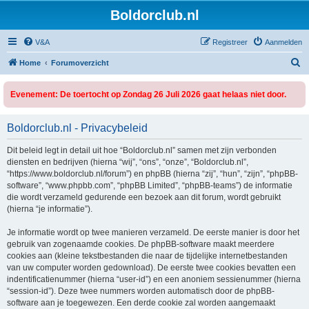
Boldorclub.nl
V&A
Registreer
Aanmelden
Z
Home
Forumoverzicht
o
Evenement: De toertocht op Zondag 26 Juli 2026 gaat helaas niet door.
e
k
Boldorclub.nl - Privacybeleid
Dit beleid legt in detail uit hoe “Boldorclub.nl” samen met zijn verbonden
diensten en bedrijven (hierna “wij”, “ons”, “onze”, “Boldorclub.nl”,
“https://www.boldorclub.nl/forum”) en phpBB (hierna “zij”, “hun”, “zijn”, “phpBB-
software”, “www.phpbb.com”, “phpBB Limited”, “phpBB-teams”) de informatie
die wordt verzameld gedurende een bezoek aan dit forum, wordt gebruikt
(hierna “je informatie”).
Je informatie wordt op twee manieren verzameld. De eerste manier is door het
gebruik van zogenaamde cookies. De phpBB-software maakt meerdere
cookies aan (kleine tekstbestanden die naar de tijdelijke internetbestanden
van uw computer worden gedownload). De eerste twee cookies bevatten een
indentificatienummer (hierna “user-id”) en een anoniem sessienummer (hierna
“session-id”). Deze twee nummers worden automatisch door de phpBB-
software aan je toegewezen. Een derde cookie zal worden aangemaakt