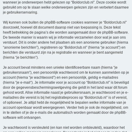
wanneer je onderwerpen hebt gelezen op “Boldorclub.nl”. Deze cookie wordt
gebruikt om op te slaan welke onderwerpen gelezen zijn en verbetert daarmee
je gebruikerservaring.
Wij kunnen ook buiten de phpBB-software cookies wanneer je “Boldorclub.nl”
doorzoekt, hoewel dit document daarop niet van toepassing is. Deze tekst
heeft betrekking de pagina’s die worden aangemaakt door de phpBB-software.
De tweede manier is waarin wij je informatie verzamelen door wat je aan ons
verstuurt. Dit is onder andere het plaatsen als een anonieme gebruiker (hierna
“anonieme berichten”), registreren op “Boldorclub.nl” (hierna “je account”) en
berichten die verstuurd zijn na je registratie en wanneer je bent aangemeld
(hierna “je berichten”).
Je account bevat minstens een unieke identificeerbare naam (hierna “je
gebruikersnaam”), een persoonlijk wachtwoord om te kunnen aanmelden op je
account (hierna “je wachtwoord”) en een persoonlijk, geldig e-mailadres
(hierna “je e-mail”). Je informatie voor je account op “Boldorclub.nl” is beveiligd
door de gegevensbeschermingswetgeving die geldt in het land waar dit forum
gehost wordt. Allse informatie naast je gebruikersnaam, je wachtwoord en je e-
mailadres die vereist is bij het registratieproces op “Boldorclub.nl” is of vereist,
of optioneel. Je altijd hebt de mogelijkheid te bepalen welke informatie van je
account openbaar wordt weergegeven. Verder heb je ook de mogelijkheid, om
in te stellen of je de e-mails die automatisch worden gemaakt door de phpBB-
software wilt ontvangen.
Je wachtwoord is versleuteld (en kan niet worden ontsleuteld), waardoor het