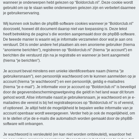
wanneer je onderwerpen hebt gelezen op “Boldorclub.nl”. Deze cookie wordt
gebruikt om op te slaan welke onderwerpen gelezen zijn en verbetert daarmee
je gebruikerservaring.
Wij kunnen ook buiten de phpBB-software cookies wanneer je “Boldorclub.nl”
doorzoekt, hoewel dit document daarop niet van toepassing is. Deze tekst
heeft betrekking de pagina’s die worden aangemaakt door de phpBB-software.
De tweede manier is waarin wij je informatie verzamelen door wat je aan ons
verstuurt. Dit is onder andere het plaatsen als een anonieme gebruiker (hierna
“anonieme berichten”), registreren op “Boldorclub.nl” (hierna “je account”) en
berichten die verstuurd zijn na je registratie en wanneer je bent aangemeld
(hierna “je berichten”).
Je account bevat minstens een unieke identificeerbare naam (hierna “je
gebruikersnaam”), een persoonlijk wachtwoord om te kunnen aanmelden op je
account (hierna “je wachtwoord”) en een persoonlijk, geldig e-mailadres
(hierna “je e-mail”). Je informatie voor je account op “Boldorclub.nl” is beveiligd
door de gegevensbeschermingswetgeving die geldt in het land waar dit forum
gehost wordt. Allse informatie naast je gebruikersnaam, je wachtwoord en je e-
mailadres die vereist is bij het registratieproces op “Boldorclub.nl” is of vereist,
of optioneel. Je altijd hebt de mogelijkheid te bepalen welke informatie van je
account openbaar wordt weergegeven. Verder heb je ook de mogelijkheid, om
in te stellen of je de e-mails die automatisch worden gemaakt door de phpBB-
software wilt ontvangen.
Je wachtwoord is versleuteld (en kan niet worden ontsleuteld), waardoor het