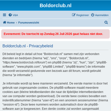
Boldorclub.nl
V&A
Registreer
Aanmelden
Z
Home
Forumoverzicht
o
Evenement: De toertocht op Zondag 26 Juli 2026 gaat helaas niet door.
e
k
Boldorclub.nl - Privacybeleid
Dit beleid legt in detail uit hoe “Boldorclub.nl” samen met zijn verbonden
diensten en bedrijven (hierna “wij”, “ons”, “onze”, “Boldorclub.nl”,
“https://www.boldorclub.nl/forum”) en phpBB (hierna “zij”, “hun”, “zijn”, “phpBB-
software”, “www.phpbb.com”, “phpBB Limited”, “phpBB-teams”) de informatie
die wordt verzameld gedurende een bezoek aan dit forum, wordt gebruikt
(hierna “je informatie”).
Je informatie wordt op twee manieren verzameld. De eerste manier is door het
gebruik van zogenaamde cookies. De phpBB-software maakt meerdere
cookies aan (kleine tekstbestanden die naar de tijdelijke internetbestanden
van uw computer worden gedownload). De eerste twee cookies bevatten een
indentificatienummer (hierna “user-id”) en een anoniem sessienummer (hierna
“session-id”). Deze twee nummers worden automatisch door de phpBB-
software aan je toegewezen. Een derde cookie zal worden aangemaakt