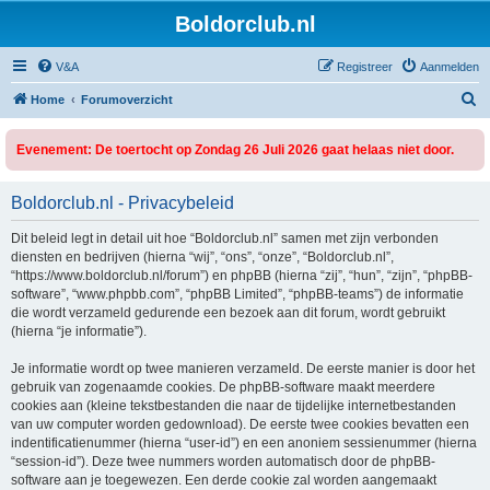
Boldorclub.nl
V&A
Registreer
Aanmelden
Z
Home
Forumoverzicht
o
Evenement: De toertocht op Zondag 26 Juli 2026 gaat helaas niet door.
e
k
Boldorclub.nl - Privacybeleid
Dit beleid legt in detail uit hoe “Boldorclub.nl” samen met zijn verbonden
diensten en bedrijven (hierna “wij”, “ons”, “onze”, “Boldorclub.nl”,
“https://www.boldorclub.nl/forum”) en phpBB (hierna “zij”, “hun”, “zijn”, “phpBB-
software”, “www.phpbb.com”, “phpBB Limited”, “phpBB-teams”) de informatie
die wordt verzameld gedurende een bezoek aan dit forum, wordt gebruikt
(hierna “je informatie”).
Je informatie wordt op twee manieren verzameld. De eerste manier is door het
gebruik van zogenaamde cookies. De phpBB-software maakt meerdere
cookies aan (kleine tekstbestanden die naar de tijdelijke internetbestanden
van uw computer worden gedownload). De eerste twee cookies bevatten een
indentificatienummer (hierna “user-id”) en een anoniem sessienummer (hierna
“session-id”). Deze twee nummers worden automatisch door de phpBB-
software aan je toegewezen. Een derde cookie zal worden aangemaakt