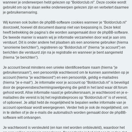
wanneer je onderwerpen hebt gelezen op “Boldorclub.nl”. Deze cookie wordt
gebruikt om op te slaan welke onderwerpen gelezen zijn en verbetert daarmee
je gebruikerservaring.
Wij kunnen ook buiten de phpBB-software cookies wanneer je “Boldorclub.nl”
doorzoekt, hoewel dit document daarop niet van toepassing is. Deze tekst
heeft betrekking de pagina’s die worden aangemaakt door de phpBB-software.
De tweede manier is waarin wij je informatie verzamelen door wat je aan ons
verstuurt. Dit is onder andere het plaatsen als een anonieme gebruiker (hierna
“anonieme berichten”), registreren op “Boldorclub.nl” (hierna “je account”) en
berichten die verstuurd zijn na je registratie en wanneer je bent aangemeld
(hierna “je berichten”).
Je account bevat minstens een unieke identificeerbare naam (hierna “je
gebruikersnaam”), een persoonlijk wachtwoord om te kunnen aanmelden op je
account (hierna “je wachtwoord”) en een persoonlijk, geldig e-mailadres
(hierna “je e-mail”). Je informatie voor je account op “Boldorclub.nl” is beveiligd
door de gegevensbeschermingswetgeving die geldt in het land waar dit forum
gehost wordt. Allse informatie naast je gebruikersnaam, je wachtwoord en je e-
mailadres die vereist is bij het registratieproces op “Boldorclub.nl” is of vereist,
of optioneel. Je altijd hebt de mogelijkheid te bepalen welke informatie van je
account openbaar wordt weergegeven. Verder heb je ook de mogelijkheid, om
in te stellen of je de e-mails die automatisch worden gemaakt door de phpBB-
software wilt ontvangen.
Je wachtwoord is versleuteld (en kan niet worden ontsleuteld), waardoor het