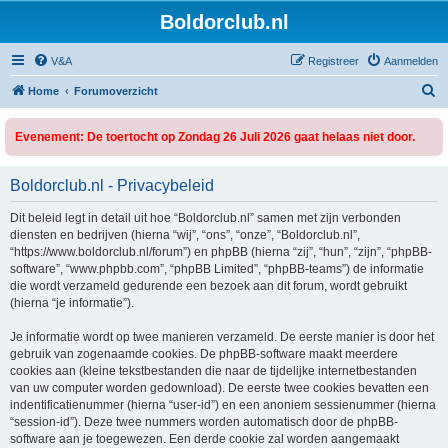
Boldorclub.nl
V&A
Registreer
Aanmelden
Z
Home
Forumoverzicht
o
Evenement: De toertocht op Zondag 26 Juli 2026 gaat helaas niet door.
e
k
Boldorclub.nl - Privacybeleid
Dit beleid legt in detail uit hoe “Boldorclub.nl” samen met zijn verbonden
diensten en bedrijven (hierna “wij”, “ons”, “onze”, “Boldorclub.nl”,
“https://www.boldorclub.nl/forum”) en phpBB (hierna “zij”, “hun”, “zijn”, “phpBB-
software”, “www.phpbb.com”, “phpBB Limited”, “phpBB-teams”) de informatie
die wordt verzameld gedurende een bezoek aan dit forum, wordt gebruikt
(hierna “je informatie”).
Je informatie wordt op twee manieren verzameld. De eerste manier is door het
gebruik van zogenaamde cookies. De phpBB-software maakt meerdere
cookies aan (kleine tekstbestanden die naar de tijdelijke internetbestanden
van uw computer worden gedownload). De eerste twee cookies bevatten een
indentificatienummer (hierna “user-id”) en een anoniem sessienummer (hierna
“session-id”). Deze twee nummers worden automatisch door de phpBB-
software aan je toegewezen. Een derde cookie zal worden aangemaakt