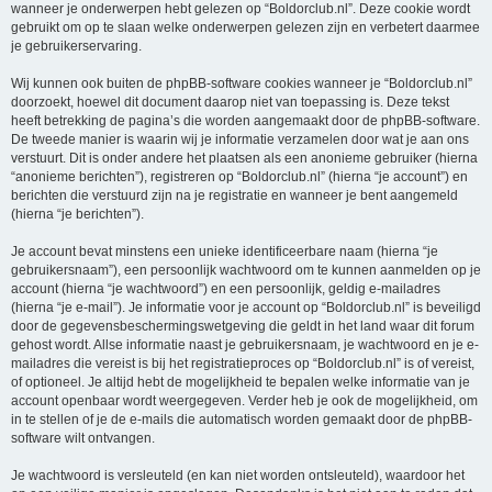
wanneer je onderwerpen hebt gelezen op “Boldorclub.nl”. Deze cookie wordt
gebruikt om op te slaan welke onderwerpen gelezen zijn en verbetert daarmee
je gebruikerservaring.
Wij kunnen ook buiten de phpBB-software cookies wanneer je “Boldorclub.nl”
doorzoekt, hoewel dit document daarop niet van toepassing is. Deze tekst
heeft betrekking de pagina’s die worden aangemaakt door de phpBB-software.
De tweede manier is waarin wij je informatie verzamelen door wat je aan ons
verstuurt. Dit is onder andere het plaatsen als een anonieme gebruiker (hierna
“anonieme berichten”), registreren op “Boldorclub.nl” (hierna “je account”) en
berichten die verstuurd zijn na je registratie en wanneer je bent aangemeld
(hierna “je berichten”).
Je account bevat minstens een unieke identificeerbare naam (hierna “je
gebruikersnaam”), een persoonlijk wachtwoord om te kunnen aanmelden op je
account (hierna “je wachtwoord”) en een persoonlijk, geldig e-mailadres
(hierna “je e-mail”). Je informatie voor je account op “Boldorclub.nl” is beveiligd
door de gegevensbeschermingswetgeving die geldt in het land waar dit forum
gehost wordt. Allse informatie naast je gebruikersnaam, je wachtwoord en je e-
mailadres die vereist is bij het registratieproces op “Boldorclub.nl” is of vereist,
of optioneel. Je altijd hebt de mogelijkheid te bepalen welke informatie van je
account openbaar wordt weergegeven. Verder heb je ook de mogelijkheid, om
in te stellen of je de e-mails die automatisch worden gemaakt door de phpBB-
software wilt ontvangen.
Je wachtwoord is versleuteld (en kan niet worden ontsleuteld), waardoor het