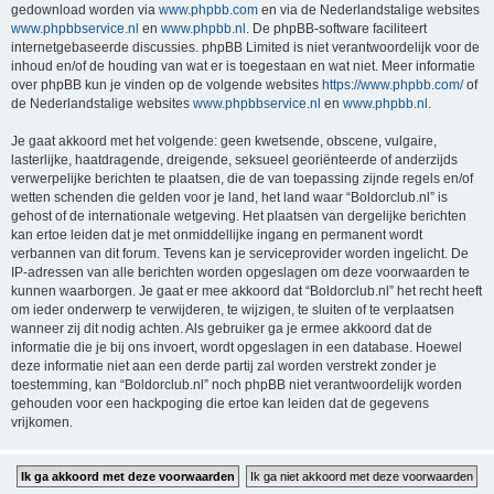
gedownload worden via
www.phpbb.com
en via de Nederlandstalige websites
www.phpbbservice.nl
en
www.phpbb.nl
. De phpBB-software faciliteert
internetgebaseerde discussies. phpBB Limited is niet verantwoordelijk voor de
inhoud en/of de houding van wat er is toegestaan en wat niet. Meer informatie
over phpBB kun je vinden op de volgende websites
https://www.phpbb.com/
of
de Nederlandstalige websites
www.phpbbservice.nl
en
www.phpbb.nl
.
Je gaat akkoord met het volgende: geen kwetsende, obscene, vulgaire,
lasterlijke, haatdragende, dreigende, seksueel georiënteerde of anderzijds
verwerpelijke berichten te plaatsen, die de van toepassing zijnde regels en/of
wetten schenden die gelden voor je land, het land waar “Boldorclub.nl” is
gehost of de internationale wetgeving. Het plaatsen van dergelijke berichten
kan ertoe leiden dat je met onmiddellijke ingang en permanent wordt
verbannen van dit forum. Tevens kan je serviceprovider worden ingelicht. De
IP-adressen van alle berichten worden opgeslagen om deze voorwaarden te
kunnen waarborgen. Je gaat er mee akkoord dat “Boldorclub.nl” het recht heeft
om ieder onderwerp te verwijderen, te wijzigen, te sluiten of te verplaatsen
wanneer zij dit nodig achten. Als gebruiker ga je ermee akkoord dat de
informatie die je bij ons invoert, wordt opgeslagen in een database. Hoewel
deze informatie niet aan een derde partij zal worden verstrekt zonder je
toestemming, kan “Boldorclub.nl” noch phpBB niet verantwoordelijk worden
gehouden voor een hackpoging die ertoe kan leiden dat de gegevens
vrijkomen.