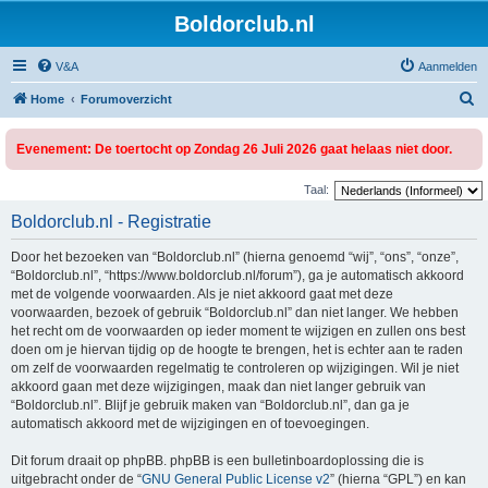
Boldorclub.nl
V&A
Aanmelden
Z
Home
Forumoverzicht
o
Evenement: De toertocht op Zondag 26 Juli 2026 gaat helaas niet door.
e
k
Taal:
Boldorclub.nl - Registratie
Door het bezoeken van “Boldorclub.nl” (hierna genoemd “wij”, “ons”, “onze”,
“Boldorclub.nl”, “https://www.boldorclub.nl/forum”), ga je automatisch akkoord
met de volgende voorwaarden. Als je niet akkoord gaat met deze
voorwaarden, bezoek of gebruik “Boldorclub.nl” dan niet langer. We hebben
het recht om de voorwaarden op ieder moment te wijzigen en zullen ons best
doen om je hiervan tijdig op de hoogte te brengen, het is echter aan te raden
om zelf de voorwaarden regelmatig te controleren op wijzigingen. Wil je niet
akkoord gaan met deze wijzigingen, maak dan niet langer gebruik van
“Boldorclub.nl”. Blijf je gebruik maken van “Boldorclub.nl”, dan ga je
automatisch akkoord met de wijzigingen en of toevoegingen.
Dit forum draait op phpBB. phpBB is een bulletinboardoplossing die is
uitgebracht onder de “
GNU General Public License v2
” (hierna “GPL”) en kan