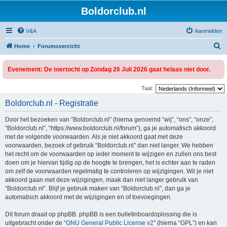
Boldorclub.nl
V&A
Aanmelden
Z
Home
Forumoverzicht
o
Evenement: De toertocht op Zondag 26 Juli 2026 gaat helaas niet door.
e
k
Taal:
Boldorclub.nl - Registratie
Door het bezoeken van “Boldorclub.nl” (hierna genoemd “wij”, “ons”, “onze”,
“Boldorclub.nl”, “https://www.boldorclub.nl/forum”), ga je automatisch akkoord
met de volgende voorwaarden. Als je niet akkoord gaat met deze
voorwaarden, bezoek of gebruik “Boldorclub.nl” dan niet langer. We hebben
het recht om de voorwaarden op ieder moment te wijzigen en zullen ons best
doen om je hiervan tijdig op de hoogte te brengen, het is echter aan te raden
om zelf de voorwaarden regelmatig te controleren op wijzigingen. Wil je niet
akkoord gaan met deze wijzigingen, maak dan niet langer gebruik van
“Boldorclub.nl”. Blijf je gebruik maken van “Boldorclub.nl”, dan ga je
automatisch akkoord met de wijzigingen en of toevoegingen.
Dit forum draait op phpBB. phpBB is een bulletinboardoplossing die is
uitgebracht onder de “
GNU General Public License v2
” (hierna “GPL”) en kan