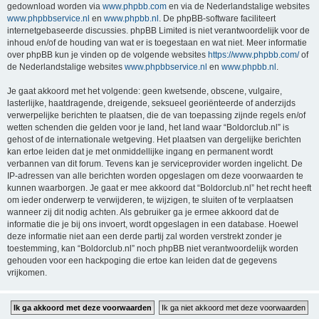
gedownload worden via
www.phpbb.com
en via de Nederlandstalige websites
www.phpbbservice.nl
en
www.phpbb.nl
. De phpBB-software faciliteert
internetgebaseerde discussies. phpBB Limited is niet verantwoordelijk voor de
inhoud en/of de houding van wat er is toegestaan en wat niet. Meer informatie
over phpBB kun je vinden op de volgende websites
https://www.phpbb.com/
of
de Nederlandstalige websites
www.phpbbservice.nl
en
www.phpbb.nl
.
Je gaat akkoord met het volgende: geen kwetsende, obscene, vulgaire,
lasterlijke, haatdragende, dreigende, seksueel georiënteerde of anderzijds
verwerpelijke berichten te plaatsen, die de van toepassing zijnde regels en/of
wetten schenden die gelden voor je land, het land waar “Boldorclub.nl” is
gehost of de internationale wetgeving. Het plaatsen van dergelijke berichten
kan ertoe leiden dat je met onmiddellijke ingang en permanent wordt
verbannen van dit forum. Tevens kan je serviceprovider worden ingelicht. De
IP-adressen van alle berichten worden opgeslagen om deze voorwaarden te
kunnen waarborgen. Je gaat er mee akkoord dat “Boldorclub.nl” het recht heeft
om ieder onderwerp te verwijderen, te wijzigen, te sluiten of te verplaatsen
wanneer zij dit nodig achten. Als gebruiker ga je ermee akkoord dat de
informatie die je bij ons invoert, wordt opgeslagen in een database. Hoewel
deze informatie niet aan een derde partij zal worden verstrekt zonder je
toestemming, kan “Boldorclub.nl” noch phpBB niet verantwoordelijk worden
gehouden voor een hackpoging die ertoe kan leiden dat de gegevens
vrijkomen.