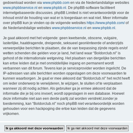
gedownload worden via
www.phpbb.com
en via de Nederlandstalige websites
www.phpbbservice.nl
en
www.phpbb.nl
. De phpBB-software faciliteert
internetgebaseerde discussies. phpBB Limited is niet verantwoordelijk voor de
inhoud en/of de houding van wat er is toegestaan en wat niet. Meer informatie
over phpBB kun je vinden op de volgende websites
https://www.phpbb.com/
of
de Nederlandstalige websites
www.phpbbservice.nl
en
www.phpbb.nl
.
Je gaat akkoord met het volgende: geen kwetsende, obscene, vulgaire,
lasterlijke, haatdragende, dreigende, seksueel georiënteerde of anderzijds
verwerpelijke berichten te plaatsen, die de van toepassing zijnde regels en/of
wetten schenden die gelden voor je land, het land waar “Boldorclub.nl” is
gehost of de internationale wetgeving. Het plaatsen van dergelijke berichten
kan ertoe leiden dat je met onmiddellijke ingang en permanent wordt
verbannen van dit forum. Tevens kan je serviceprovider worden ingelicht. De
IP-adressen van alle berichten worden opgeslagen om deze voorwaarden te
kunnen waarborgen. Je gaat er mee akkoord dat “Boldorclub.nl” het recht heeft
om ieder onderwerp te verwijderen, te wijzigen, te sluiten of te verplaatsen
wanneer zij dit nodig achten. Als gebruiker ga je ermee akkoord dat de
informatie die je bij ons invoert, wordt opgeslagen in een database. Hoewel
deze informatie niet aan een derde partij zal worden verstrekt zonder je
toestemming, kan “Boldorclub.nl” noch phpBB niet verantwoordelijk worden
gehouden voor een hackpoging die ertoe kan leiden dat de gegevens
vrijkomen.