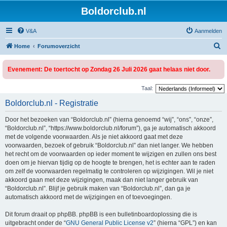
Boldorclub.nl
V&A
Aanmelden
Z
Home
Forumoverzicht
o
Evenement: De toertocht op Zondag 26 Juli 2026 gaat helaas niet door.
e
k
Taal:
Boldorclub.nl - Registratie
Door het bezoeken van “Boldorclub.nl” (hierna genoemd “wij”, “ons”, “onze”,
“Boldorclub.nl”, “https://www.boldorclub.nl/forum”), ga je automatisch akkoord
met de volgende voorwaarden. Als je niet akkoord gaat met deze
voorwaarden, bezoek of gebruik “Boldorclub.nl” dan niet langer. We hebben
het recht om de voorwaarden op ieder moment te wijzigen en zullen ons best
doen om je hiervan tijdig op de hoogte te brengen, het is echter aan te raden
om zelf de voorwaarden regelmatig te controleren op wijzigingen. Wil je niet
akkoord gaan met deze wijzigingen, maak dan niet langer gebruik van
“Boldorclub.nl”. Blijf je gebruik maken van “Boldorclub.nl”, dan ga je
automatisch akkoord met de wijzigingen en of toevoegingen.
Dit forum draait op phpBB. phpBB is een bulletinboardoplossing die is
uitgebracht onder de “
GNU General Public License v2
” (hierna “GPL”) en kan