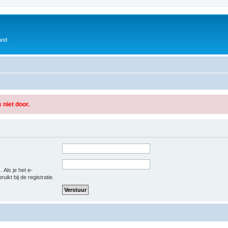
and
 niet door.
 Als je het e-
uikt bij de registratie.