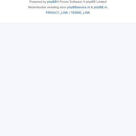
Powered by
phpBB
® Forum Software © phpBB Limited
Nederlandse vertaling door
phpBBservice.nl
&
phpBB.nl
.
PRIVACY_LINK
|
TERMS_LINK