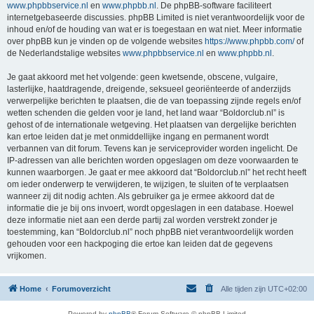
www.phpbbservice.nl
en
www.phpbb.nl
. De phpBB-software faciliteert
internetgebaseerde discussies. phpBB Limited is niet verantwoordelijk voor de
inhoud en/of de houding van wat er is toegestaan en wat niet. Meer informatie
over phpBB kun je vinden op de volgende websites
https://www.phpbb.com/
of
de Nederlandstalige websites
www.phpbbservice.nl
en
www.phpbb.nl
.
Je gaat akkoord met het volgende: geen kwetsende, obscene, vulgaire,
lasterlijke, haatdragende, dreigende, seksueel georiënteerde of anderzijds
verwerpelijke berichten te plaatsen, die de van toepassing zijnde regels en/of
wetten schenden die gelden voor je land, het land waar “Boldorclub.nl” is
gehost of de internationale wetgeving. Het plaatsen van dergelijke berichten
kan ertoe leiden dat je met onmiddellijke ingang en permanent wordt
verbannen van dit forum. Tevens kan je serviceprovider worden ingelicht. De
IP-adressen van alle berichten worden opgeslagen om deze voorwaarden te
kunnen waarborgen. Je gaat er mee akkoord dat “Boldorclub.nl” het recht heeft
om ieder onderwerp te verwijderen, te wijzigen, te sluiten of te verplaatsen
wanneer zij dit nodig achten. Als gebruiker ga je ermee akkoord dat de
informatie die je bij ons invoert, wordt opgeslagen in een database. Hoewel
deze informatie niet aan een derde partij zal worden verstrekt zonder je
toestemming, kan “Boldorclub.nl” noch phpBB niet verantwoordelijk worden
gehouden voor een hackpoging die ertoe kan leiden dat de gegevens
vrijkomen.
Home
Forumoverzicht
Alle tijden zijn
UTC+02:00
Powered by
phpBB
® Forum Software © phpBB Limited