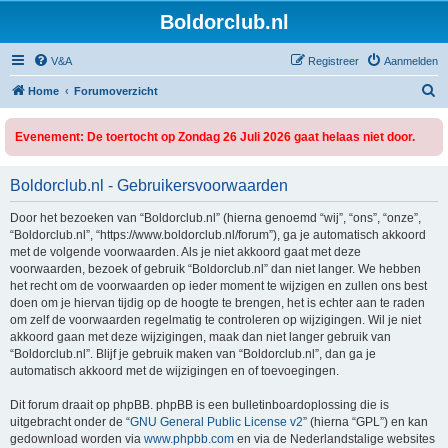
Boldorclub.nl
V&A
Registreer
Aanmelden
Z
Home
Forumoverzicht
o
Evenement: De toertocht op Zondag 26 Juli 2026 gaat helaas niet door.
e
k
Boldorclub.nl - Gebruikersvoorwaarden
Door het bezoeken van “Boldorclub.nl” (hierna genoemd “wij”, “ons”, “onze”,
“Boldorclub.nl”, “https://www.boldorclub.nl/forum”), ga je automatisch akkoord
met de volgende voorwaarden. Als je niet akkoord gaat met deze
voorwaarden, bezoek of gebruik “Boldorclub.nl” dan niet langer. We hebben
het recht om de voorwaarden op ieder moment te wijzigen en zullen ons best
doen om je hiervan tijdig op de hoogte te brengen, het is echter aan te raden
om zelf de voorwaarden regelmatig te controleren op wijzigingen. Wil je niet
akkoord gaan met deze wijzigingen, maak dan niet langer gebruik van
“Boldorclub.nl”. Blijf je gebruik maken van “Boldorclub.nl”, dan ga je
automatisch akkoord met de wijzigingen en of toevoegingen.
Dit forum draait op phpBB. phpBB is een bulletinboardoplossing die is
uitgebracht onder de “
GNU General Public License v2
” (hierna “GPL”) en kan
gedownload worden via
www.phpbb.com
en via de Nederlandstalige websites