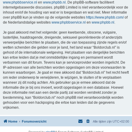
www.phpbbservice.nl
en
www.phpbb.nl
. De phpBB-software faciliteert
internetgebaseerde discussies. phpBB Limited is niet verantwoordelijk voor de
inhoud en/of de houding van wat er is toegestaan en wat niet. Meer informatie
over phpBB kun je vinden op de volgende websites
https://www.phpbb.com/
of
de Nederlandstalige websites
www.phpbbservice.nl
en
www.phpbb.nl
.
Je gaat akkoord met het volgende: geen kwetsende, obscene, vulgaire,
lasterlijke, haatdragende, dreigende, seksueel georiënteerde of anderzijds
verwerpelijke berichten te plaatsen, die de van toepassing zijnde regels en/of
wetten schenden die gelden voor je land, het land waar “Boldorclub.nl” is
gehost of de internationale wetgeving. Het plaatsen van dergelijke berichten
kan ertoe leiden dat je met onmiddellijke ingang en permanent wordt
verbannen van dit forum. Tevens kan je serviceprovider worden ingelicht. De
IP-adressen van alle berichten worden opgeslagen om deze voorwaarden te
kunnen waarborgen. Je gaat er mee akkoord dat “Boldorclub.nl” het recht heeft
om ieder onderwerp te verwijderen, te wijzigen, te sluiten of te verplaatsen
wanneer zij dit nodig achten. Als gebruiker ga je ermee akkoord dat de
informatie die je bij ons invoert, wordt opgeslagen in een database. Hoewel
deze informatie niet aan een derde partij zal worden verstrekt zonder je
toestemming, kan “Boldorclub.nl” noch phpBB niet verantwoordelijk worden
gehouden voor een hackpoging die ertoe kan leiden dat de gegevens
vrijkomen.
Home
Forumoverzicht
Alle tijden zijn
UTC+02:00
Powered by
phpBB
® Forum Software © phpBB Limited