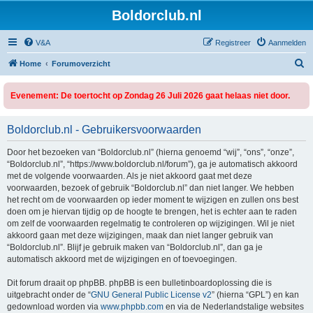
Boldorclub.nl
V&A
Registreer
Aanmelden
Z
Home
Forumoverzicht
o
Evenement: De toertocht op Zondag 26 Juli 2026 gaat helaas niet door.
e
k
Boldorclub.nl - Gebruikersvoorwaarden
Door het bezoeken van “Boldorclub.nl” (hierna genoemd “wij”, “ons”, “onze”,
“Boldorclub.nl”, “https://www.boldorclub.nl/forum”), ga je automatisch akkoord
met de volgende voorwaarden. Als je niet akkoord gaat met deze
voorwaarden, bezoek of gebruik “Boldorclub.nl” dan niet langer. We hebben
het recht om de voorwaarden op ieder moment te wijzigen en zullen ons best
doen om je hiervan tijdig op de hoogte te brengen, het is echter aan te raden
om zelf de voorwaarden regelmatig te controleren op wijzigingen. Wil je niet
akkoord gaan met deze wijzigingen, maak dan niet langer gebruik van
“Boldorclub.nl”. Blijf je gebruik maken van “Boldorclub.nl”, dan ga je
automatisch akkoord met de wijzigingen en of toevoegingen.
Dit forum draait op phpBB. phpBB is een bulletinboardoplossing die is
uitgebracht onder de “
GNU General Public License v2
” (hierna “GPL”) en kan
gedownload worden via
www.phpbb.com
en via de Nederlandstalige websites