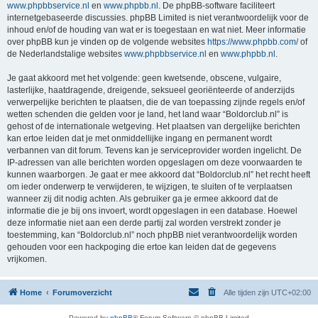
www.phpbbservice.nl
en
www.phpbb.nl
. De phpBB-software faciliteert
internetgebaseerde discussies. phpBB Limited is niet verantwoordelijk voor de
inhoud en/of de houding van wat er is toegestaan en wat niet. Meer informatie
over phpBB kun je vinden op de volgende websites
https://www.phpbb.com/
of
de Nederlandstalige websites
www.phpbbservice.nl
en
www.phpbb.nl
.
Je gaat akkoord met het volgende: geen kwetsende, obscene, vulgaire,
lasterlijke, haatdragende, dreigende, seksueel georiënteerde of anderzijds
verwerpelijke berichten te plaatsen, die de van toepassing zijnde regels en/of
wetten schenden die gelden voor je land, het land waar “Boldorclub.nl” is
gehost of de internationale wetgeving. Het plaatsen van dergelijke berichten
kan ertoe leiden dat je met onmiddellijke ingang en permanent wordt
verbannen van dit forum. Tevens kan je serviceprovider worden ingelicht. De
IP-adressen van alle berichten worden opgeslagen om deze voorwaarden te
kunnen waarborgen. Je gaat er mee akkoord dat “Boldorclub.nl” het recht heeft
om ieder onderwerp te verwijderen, te wijzigen, te sluiten of te verplaatsen
wanneer zij dit nodig achten. Als gebruiker ga je ermee akkoord dat de
informatie die je bij ons invoert, wordt opgeslagen in een database. Hoewel
deze informatie niet aan een derde partij zal worden verstrekt zonder je
toestemming, kan “Boldorclub.nl” noch phpBB niet verantwoordelijk worden
gehouden voor een hackpoging die ertoe kan leiden dat de gegevens
vrijkomen.
Home
Forumoverzicht
Alle tijden zijn
UTC+02:00
Powered by
phpBB
® Forum Software © phpBB Limited