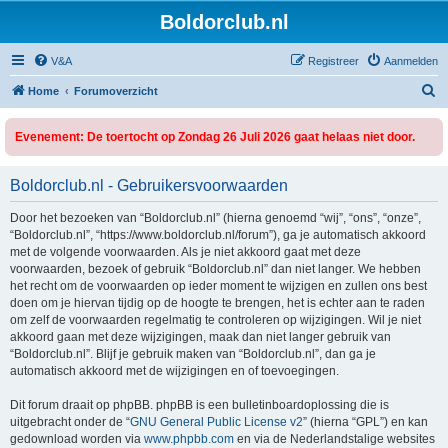
Boldorclub.nl
V&A
Registreer
Aanmelden
Z
Home
Forumoverzicht
o
Evenement: De toertocht op Zondag 26 Juli 2026 gaat helaas niet door.
e
k
Boldorclub.nl - Gebruikersvoorwaarden
Door het bezoeken van “Boldorclub.nl” (hierna genoemd “wij”, “ons”, “onze”,
“Boldorclub.nl”, “https://www.boldorclub.nl/forum”), ga je automatisch akkoord
met de volgende voorwaarden. Als je niet akkoord gaat met deze
voorwaarden, bezoek of gebruik “Boldorclub.nl” dan niet langer. We hebben
het recht om de voorwaarden op ieder moment te wijzigen en zullen ons best
doen om je hiervan tijdig op de hoogte te brengen, het is echter aan te raden
om zelf de voorwaarden regelmatig te controleren op wijzigingen. Wil je niet
akkoord gaan met deze wijzigingen, maak dan niet langer gebruik van
“Boldorclub.nl”. Blijf je gebruik maken van “Boldorclub.nl”, dan ga je
automatisch akkoord met de wijzigingen en of toevoegingen.
Dit forum draait op phpBB. phpBB is een bulletinboardoplossing die is
uitgebracht onder de “
GNU General Public License v2
” (hierna “GPL”) en kan
gedownload worden via
www.phpbb.com
en via de Nederlandstalige websites