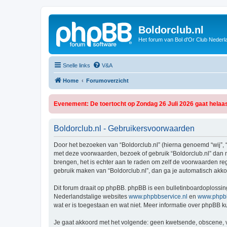
Boldorclub.nl
Het forum van Bol d'Or Club Nederl
Snelle links
V&A
Home
Forumoverzicht
Evenement: De toertocht op Zondag 26 Juli 2026 gaat helaas
Boldorclub.nl - Gebruikersvoorwaarden
Door het bezoeken van “Boldorclub.nl” (hierna genoemd “wij”, “
met deze voorwaarden, bezoek of gebruik “Boldorclub.nl” dan n
brengen, het is echter aan te raden om zelf de voorwaarden rege
gebruik maken van “Boldorclub.nl”, dan ga je automatisch akko
Dit forum draait op phpBB. phpBB is een bulletinboardoplossing
Nederlandstalige websites
www.phpbbservice.nl
en
www.phpbb
wat er is toegestaan en wat niet. Meer informatie over phpBB 
Je gaat akkoord met het volgende: geen kwetsende, obscene, vul