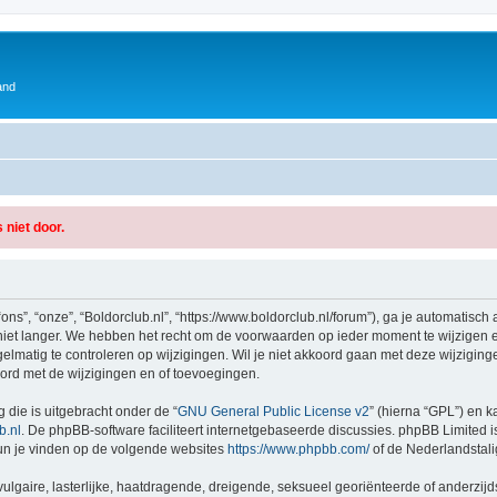
and
 niet door.
ons”, “onze”, “Boldorclub.nl”, “https://www.boldorclub.nl/forum”), ga je automatisc
iet langer. We hebben het recht om de voorwaarden op ieder moment te wijzigen en
lmatig te controleren op wijzigingen. Wil je niet akkoord gaan met deze wijzigingen
ord met de wijzigingen en of toevoegingen.
 die is uitgebracht onder de “
GNU General Public License v2
” (hierna “GPL”) en
.nl
. De phpBB-software faciliteert internetgebaseerde discussies. phpBB Limited i
kun je vinden op de volgende websites
https://www.phpbb.com/
of de Nederlandstal
gaire, lasterlijke, haatdragende, dreigende, seksueel georiënteerde of anderzijds