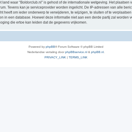
t land waar “Boldorclub.nl” is gehost of de internationale wetgeving. Het plaatsen v
orum. Tevens kan je serviceprovider worden ingelicht. De IP-adressen van alle b
t heeft om ieder onderwerp te verwijderen, te wijzigen, te sluiten of te verplaatsen
agen in een database. Hoewel deze informatie niet aan een derde partij zal worden v
ging die ertoe kan leiden dat de gegevens vrijkomen.
Powered by
phpBB
® Forum Software © phpBB Limited
Nederlandse vertaling door
phpBBservice.nl
&
phpBB.nl
.
PRIVACY_LINK
|
TERMS_LINK