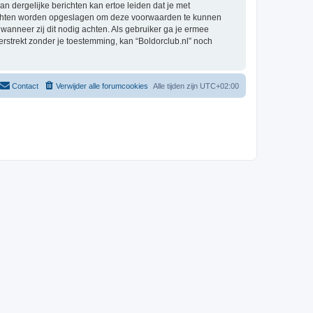
an dergelijke berichten kan ertoe leiden dat je met
erichten worden opgeslagen om deze voorwaarden te kunnen
 wanneer zij dit nodig achten. Als gebruiker ga je ermee
erstrekt zonder je toestemming, kan “Boldorclub.nl” noch
Contact
Verwijder alle forumcookies
Alle tijden zijn
UTC+02:00