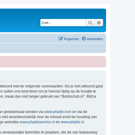
Zoek
Uitgebreid zoeken
Registreer
Aanmelden
h akkoord met de volgende voorwaarden. Als je niet akkoord gaat
 zullen ons best doen om je hiervan tijdig op de hoogte te
, maak dan niet langer gebruik van “Boldorclub.nl”. Blijf je
 kan gedownload worden via
www.phpbb.com
en via de
s niet verantwoordelijk voor de inhoud en/of de houding van
ige websites
www.phpbbservice.nl
en
www.phpbb.nl
.
 verwerpelijke berichten te plaatsen, die de van toepassing