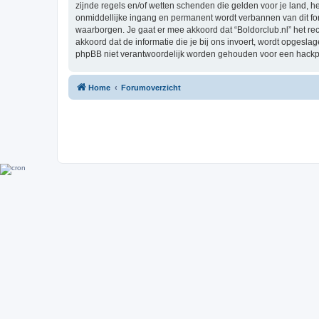
zijnde regels en/of wetten schenden die gelden voor je land, he
onmiddellijke ingang en permanent wordt verbannen van dit f
waarborgen. Je gaat er mee akkoord dat “Boldorclub.nl” het rech
akkoord dat de informatie die je bij ons invoert, wordt opgesl
phpBB niet verantwoordelijk worden gehouden voor een hackpo
Home
Forumoverzicht