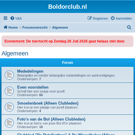
Boldorclub.nl
V&A
Registreer
Aanmelden
Z
Home
Forumoverzicht
Algemeen
o
Evenement: De toertocht op Zondag 26 Juli 2026 gaat helaas niet door.
e
k
Algemeen
Forum
Mededelingen
Belangrijke en minder belangrijke mededelingen en aankondigingen.
Onderwerpen:
7
Even voorstellen
Schrijf hier een stukje over jezelf.
Onderwerpen:
66
Smoelenboek (Alleen Clubleden)
Hier kun je een plaatje van jezelf plaatsen.
Onderwerpen:
4
Foto's van de Bol (Alleen Clubleden)
Hier kun je foto's van jouw Bol d'Or plaatsen
Onderwerpen:
16