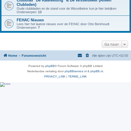
Clubblad "De Ratelketting" & De Wisselbeker (Alleen
Clubleden)
Oude clubbladen en de stand voor de Wisselbeker kun je hier bekijken
Onderwerpen:
13
FEHAC Nieuws
Lees hier het laatste nieuws over de FEHAC door Otto Berkhoudt
Onderwerpen:
7
Ga naar
Home
Forumoverzicht
Alle tijden zijn
UTC+02:00
Powered by
phpBB
® Forum Software © phpBB Limited
Nederlandse vertaling door
phpBBservice.nl
&
phpBB.nl
.
PRIVACY_LINK
|
TERMS_LINK