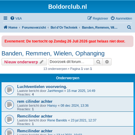
Boldorclub.nl
V&A
Registreer
Aanmelden
Z
Home
Forumoverzicht
Bol d'Or Techniek
Banden, Remmen, Wielen, Ophanging
o
Evenement: De toertocht op Zondag 26 Juli 2026 gaat helaas niet door.
e
k
Banden, Remmen, Wielen, Ophanging
Zoek
Uitgebreid z
Nieuw onderwerp
13 onderwerpen • Pagina
1
van
1
Onderwerpen
Luchtventielen voorvering.
Laatste bericht door
JanHengst
«
15 mar 2025, 14:49
Reacties:
4
rem cilinder achter
Laatste bericht door
Hansy
«
08 dec 2024, 13:36
Reacties:
1
Remcilinder achter
Laatste bericht door
Rene Barelds
«
23 jul 2021, 12:37
Reacties:
1
Remcilinder achter