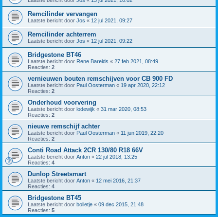
Laatste bericht door
Jos
«
13 jul 2021, 10:02
Remcilinder vervangen
Laatste bericht door
Jos
«
12 jul 2021, 09:27
Remcilinder achterrem
Laatste bericht door
Jos
«
12 jul 2021, 09:22
Bridgestone BT46
Laatste bericht door
Rene Barelds
«
27 feb 2021, 08:49
Reacties:
2
vernieuwen bouten remschijven voor CB 900 FD
Laatste bericht door
Paul Oosterman
«
19 apr 2020, 22:12
Reacties:
2
Onderhoud voorvering
Laatste bericht door
lodewijk
«
31 mar 2020, 08:53
Reacties:
2
nieuwe remschijf achter
Laatste bericht door
Paul Oosterman
«
11 jun 2019, 22:20
Reacties:
2
Conti Road Attack 2CR 130/80 R18 66V
Laatste bericht door
Anton
«
22 jul 2018, 13:25
Reacties:
4
Dunlop Streetsmart
Laatste bericht door
Anton
«
12 mei 2016, 21:37
Reacties:
4
Bridgestone BT45
Laatste bericht door
bolletje
«
09 dec 2015, 21:48
Reacties:
5