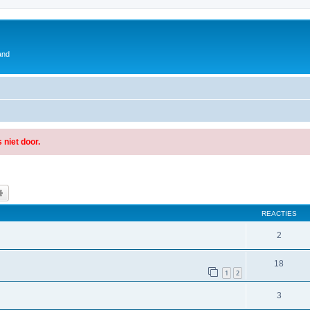
and
 niet door.
k
Uitgebreid zoeken
REACTIES
2
18
1
2
3