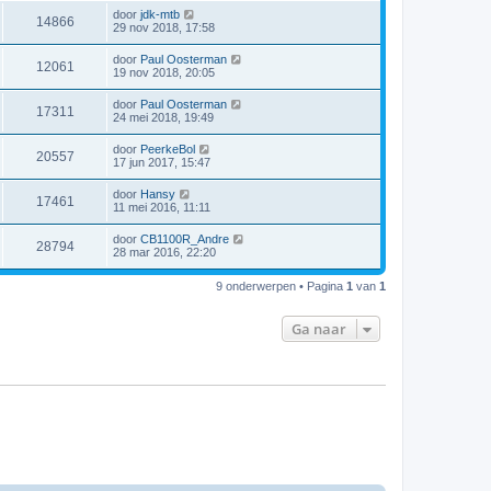
door
jdk-mtb
14866
29 nov 2018, 17:58
door
Paul Oosterman
12061
19 nov 2018, 20:05
door
Paul Oosterman
17311
24 mei 2018, 19:49
door
PeerkeBol
20557
17 jun 2017, 15:47
door
Hansy
17461
11 mei 2016, 11:11
door
CB1100R_Andre
28794
28 mar 2016, 22:20
9 onderwerpen • Pagina
1
van
1
Ga naar