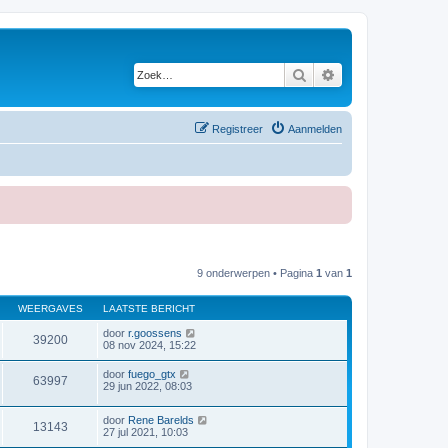
Zoek
Uitgebreid zoeken
Registreer
Aanmelden
9 onderwerpen • Pagina
1
van
1
WEERGAVES
LAATSTE BERICHT
door
r.goossens
39200
08 nov 2024, 15:22
door
fuego_gtx
63997
29 jun 2022, 08:03
door
Rene Barelds
13143
27 jul 2021, 10:03