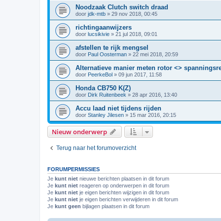
Noodzaak Clutch switch draad
door
jdk-mtb
»
29 nov 2018, 00:45
richtingaanwijzers
door
lucsikivie
»
21 jul 2018, 09:01
afstellen te rijk mengsel
door
Paul Oosterman
»
22 mei 2018, 20:59
Alternatieve manier meten rotor <> spanningsr
door
PeerkeBol
»
09 jun 2017, 11:58
Honda CB750 K(Z)
door
Dirk Ruitenbeek
»
28 apr 2016, 13:40
Accu laad niet tijdens rijden
door
Stanley Jilesen
»
15 mar 2016, 20:15
Nieuw onderwerp
Terug naar het forumoverzicht
FORUMPERMISSIES
Je
kunt niet
nieuwe berichten plaatsen in dit forum
Je
kunt niet
reageren op onderwerpen in dit forum
Je
kunt niet
je eigen berichten wijzigen in dit forum
Je
kunt niet
je eigen berichten verwijderen in dit forum
Je
kunt geen
bijlagen plaatsen in dit forum