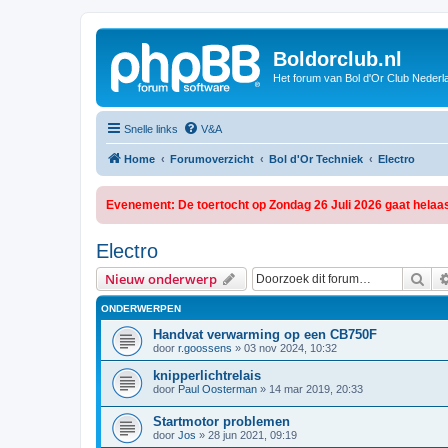
Boldorclub.nl
Het forum van Bol d'Or Club Nederl
Snelle links
V&A
Home
Forumoverzicht
Bol d'Or Techniek
Electro
Evenement: De toertocht op Zondag 26 Juli 2026 gaat helaas
Electro
Zoe
Nieuw onderwerp
ONDERWERPEN
Handvat verwarming op een CB750F
door
r.goossens
»
03 nov 2024, 10:32
knipperlichtrelais
door
Paul Oosterman
»
14 mar 2019, 20:33
Startmotor problemen
door
Jos
»
28 jun 2021, 09:19