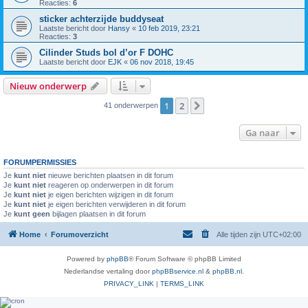
Reacties:
6
sticker achterzijde buddyseat
Laatste bericht door
Hansy
«
10 feb 2019, 23:21
Reacties:
3
Cilinder Studs bol d’or F DOHC
Laatste bericht door
EJK
«
06 nov 2018, 19:45
Nieuw onderwerp
1
2
Volgende
41 onderwerpen
Ga naar
FORUMPERMISSIES
Je
kunt niet
nieuwe berichten plaatsen in dit forum
Je
kunt niet
reageren op onderwerpen in dit forum
Je
kunt niet
je eigen berichten wijzigen in dit forum
Je
kunt niet
je eigen berichten verwijderen in dit forum
Je
kunt geen
bijlagen plaatsen in dit forum
Home
Forumoverzicht
Alle tijden zijn
UTC+02:00
Powered by
phpBB
® Forum Software © phpBB Limited
Nederlandse vertaling door
phpBBservice.nl
&
phpBB.nl
.
PRIVACY_LINK
|
TERMS_LINK