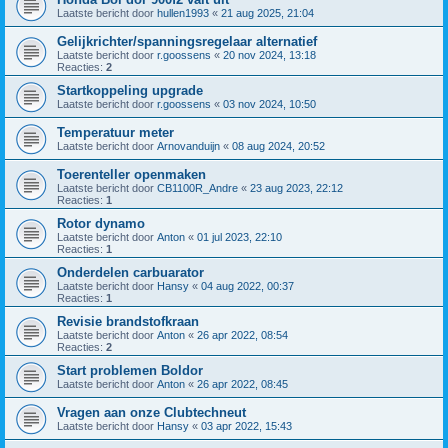
Laatste bericht door
hullen1993
«
21 aug 2025, 21:04
Gelijkrichter/spanningsregelaar alternatief
Laatste bericht door
r.goossens
«
20 nov 2024, 13:18
Reacties:
2
Startkoppeling upgrade
Laatste bericht door
r.goossens
«
03 nov 2024, 10:50
Temperatuur meter
Laatste bericht door
Arnovanduijn
«
08 aug 2024, 20:52
Toerenteller openmaken
Laatste bericht door
CB1100R_Andre
«
23 aug 2023, 22:12
Reacties:
1
Rotor dynamo
Laatste bericht door
Anton
«
01 jul 2023, 22:10
Reacties:
1
Onderdelen carbuarator
Laatste bericht door
Hansy
«
04 aug 2022, 00:37
Reacties:
1
Revisie brandstofkraan
Laatste bericht door
Anton
«
26 apr 2022, 08:54
Reacties:
2
Start problemen Boldor
Laatste bericht door
Anton
«
26 apr 2022, 08:45
Vragen aan onze Clubtechneut
Laatste bericht door
Hansy
«
03 apr 2022, 15:43