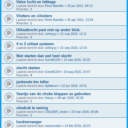
Valse lucht en lekkage
Laatste bericht door
Rene Barelds
«
29 jun 2021, 09:13
Reacties:
1
Vlotters en cilinders
Laatste bericht door
Rene Barelds
«
30 apr 2021, 13:29
Reacties:
1
Uitlaatbocht past niet op ander blok.
Laatste bericht door
Johnyyy
«
21 sep 2020, 12:11
Reacties:
2
4 in 2 uitlaat systeem.
Laatste bericht door
Johnyyy
«
21 sep 2020, 12:10
Niet starten dan wel heel slecht
Laatste bericht door
Gerolf1234
«
13 sep 2020, 20:20
slecht starten
Laatste bericht door
Gerolf1234
«
19 aug 2020, 23:47
Reacties:
4
jankende km teller
Laatste bericht door
Apfelkorn
«
22 jun 2020, 19:31
Veertje van de choke kleppen as gebroken
Laatste bericht door
Hansy
«
06 apr 2020, 16:26
Reacties:
1
oliedruk te weinig
Laatste bericht door
CB1100R_Andre
«
23 mar 2020, 00:06
Reacties:
1
loodvervanger
Laatste bericht door
nonserviam
«
14 feb 2019, 18:23