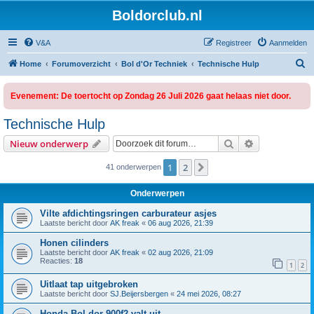
Boldorclub.nl
V&A
Registreer
Aanmelden
Z
Home
Forumoverzicht
Bol d'Or Techniek
Technische Hulp
o
Evenement: De toertocht op Zondag 26 Juli 2026 gaat helaas niet door.
e
k
Technische Hulp
Zoek
Uitgebreid z
Nieuw onderwerp
1
2
Volgende
41 onderwerpen
Onderwerpen
Vilte afdichtingsringen carburateur asjes
Laatste bericht door
AK freak
«
06 aug 2026, 21:39
Honen cilinders
Laatste bericht door
AK freak
«
02 aug 2026, 21:09
Reacties:
18
1
2
Uitlaat tap uitgebroken
Laatste bericht door
SJ.Beijersbergen
«
24 mei 2026, 08:27
Honda Bol dor 900f2 valt uit