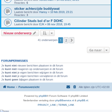
Reacties:
6
sticker achterzijde buddyseat
Laatste bericht door
Hansy
«
10 feb 2019, 23:21
Reacties:
3
Cilinder Studs bol d’or F DOHC
Laatste bericht door
EJK
«
06 nov 2018, 19:45
Nieuw onderwerp
1
2
Volgende
41 onderwerpen
Ga naar
FORUMPERMISSIES
Je
kunt niet
nieuwe berichten plaatsen in dit forum
Je
kunt niet
reageren op onderwerpen in dit forum
Je
kunt niet
je eigen berichten wijzigen in dit forum
Je
kunt niet
je eigen berichten verwijderen in dit forum
Je
kunt geen
bijlagen plaatsen in dit forum
Home
Forumoverzicht
Alle tijden zijn
UTC+02:00
Powered by
phpBB
® Forum Software © phpBB Limited
Nederlandse vertaling door
phpBBservice.nl
&
phpBB.nl
.
PRIVACY_LINK
|
TERMS_LINK