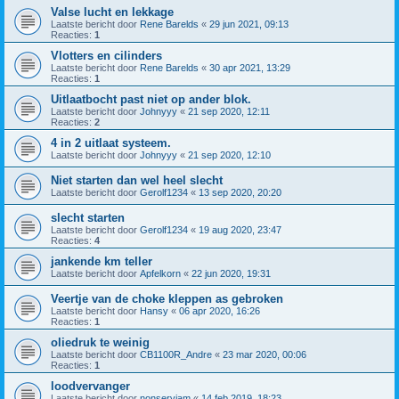
Valse lucht en lekkage
Laatste bericht door
Rene Barelds
«
29 jun 2021, 09:13
Reacties:
1
Vlotters en cilinders
Laatste bericht door
Rene Barelds
«
30 apr 2021, 13:29
Reacties:
1
Uitlaatbocht past niet op ander blok.
Laatste bericht door
Johnyyy
«
21 sep 2020, 12:11
Reacties:
2
4 in 2 uitlaat systeem.
Laatste bericht door
Johnyyy
«
21 sep 2020, 12:10
Niet starten dan wel heel slecht
Laatste bericht door
Gerolf1234
«
13 sep 2020, 20:20
slecht starten
Laatste bericht door
Gerolf1234
«
19 aug 2020, 23:47
Reacties:
4
jankende km teller
Laatste bericht door
Apfelkorn
«
22 jun 2020, 19:31
Veertje van de choke kleppen as gebroken
Laatste bericht door
Hansy
«
06 apr 2020, 16:26
Reacties:
1
oliedruk te weinig
Laatste bericht door
CB1100R_Andre
«
23 mar 2020, 00:06
Reacties:
1
loodvervanger
Laatste bericht door
nonserviam
«
14 feb 2019, 18:23