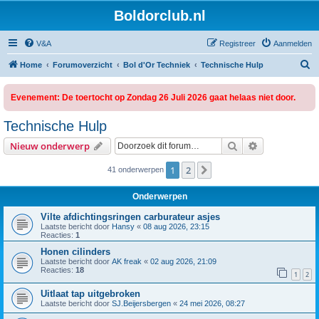
Boldorclub.nl
V&A
Registreer
Aanmelden
Z
Home
Forumoverzicht
Bol d'Or Techniek
Technische Hulp
o
Evenement: De toertocht op Zondag 26 Juli 2026 gaat helaas niet door.
e
k
Technische Hulp
Zoek
Uitgebreid z
Nieuw onderwerp
1
2
Volgende
41 onderwerpen
Onderwerpen
Vilte afdichtingsringen carburateur asjes
Laatste bericht door
Hansy
«
08 aug 2026, 23:15
Reacties:
1
Honen cilinders
Laatste bericht door
AK freak
«
02 aug 2026, 21:09
Reacties:
18
1
2
Uitlaat tap uitgebroken
Laatste bericht door
SJ.Beijersbergen
«
24 mei 2026, 08:27