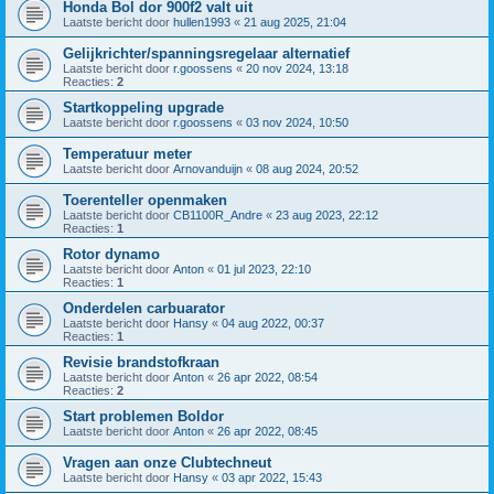
Honda Bol dor 900f2 valt uit
Laatste bericht door
hullen1993
«
21 aug 2025, 21:04
Gelijkrichter/spanningsregelaar alternatief
Laatste bericht door
r.goossens
«
20 nov 2024, 13:18
Reacties:
2
Startkoppeling upgrade
Laatste bericht door
r.goossens
«
03 nov 2024, 10:50
Temperatuur meter
Laatste bericht door
Arnovanduijn
«
08 aug 2024, 20:52
Toerenteller openmaken
Laatste bericht door
CB1100R_Andre
«
23 aug 2023, 22:12
Reacties:
1
Rotor dynamo
Laatste bericht door
Anton
«
01 jul 2023, 22:10
Reacties:
1
Onderdelen carbuarator
Laatste bericht door
Hansy
«
04 aug 2022, 00:37
Reacties:
1
Revisie brandstofkraan
Laatste bericht door
Anton
«
26 apr 2022, 08:54
Reacties:
2
Start problemen Boldor
Laatste bericht door
Anton
«
26 apr 2022, 08:45
Vragen aan onze Clubtechneut
Laatste bericht door
Hansy
«
03 apr 2022, 15:43