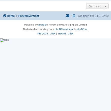
Ga naar
Home
Forumoverzicht
Alle tijden zijn
UTC+02:00
Powered by
phpBB
® Forum Software © phpBB Limited
Nederlandse vertaling door
phpBBservice.nl
&
phpBB.nl
.
PRIVACY_LINK
|
TERMS_LINK