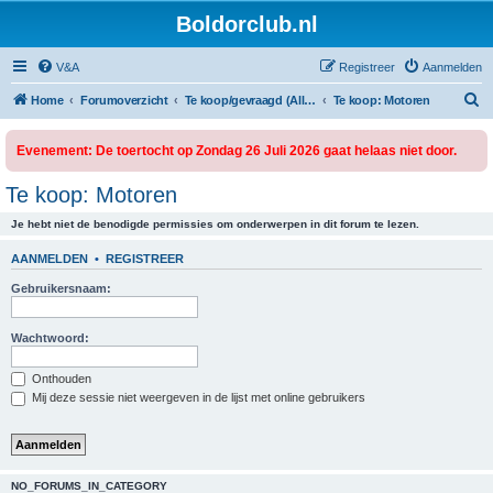
Boldorclub.nl
V&A
Registreer
Aanmelden
Z
Home
Forumoverzicht
Te koop/gevraagd (Alleen Clubleden)
Te koop: Motoren
o
Evenement: De toertocht op Zondag 26 Juli 2026 gaat helaas niet door.
e
k
Te koop: Motoren
Je hebt niet de benodigde permissies om onderwerpen in dit forum te lezen.
AANMELDEN
•
REGISTREER
Gebruikersnaam:
Wachtwoord:
Onthouden
Mij deze sessie niet weergeven in de lijst met online gebruikers
NO_FORUMS_IN_CATEGORY