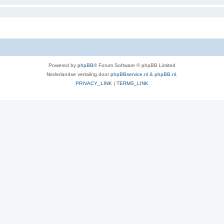
Powered by
phpBB
® Forum Software © phpBB Limited
Nederlandse vertaling door
phpBBservice.nl
&
phpBB.nl
.
PRIVACY_LINK
|
TERMS_LINK