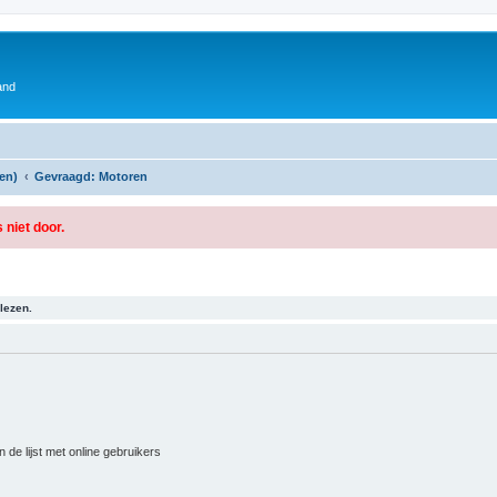
and
en)
Gevraagd: Motoren
 niet door.
lezen.
 de lijst met online gebruikers