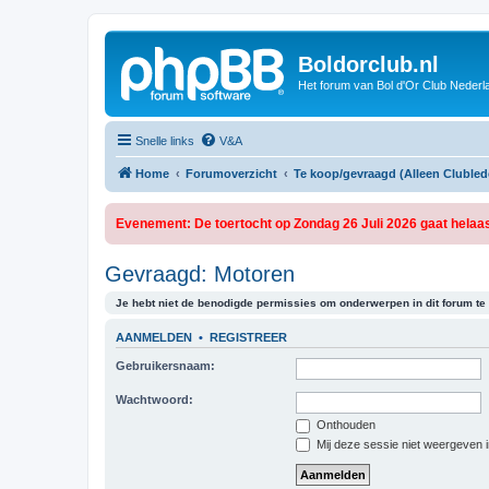
Boldorclub.nl
Het forum van Bol d'Or Club Nederl
Snelle links
V&A
Home
Forumoverzicht
Te koop/gevraagd (Alleen Clubled
Evenement: De toertocht op Zondag 26 Juli 2026 gaat helaas
Gevraagd: Motoren
Je hebt niet de benodigde permissies om onderwerpen in dit forum te 
AANMELDEN
•
REGISTREER
Gebruikersnaam:
Wachtwoord:
Onthouden
Mij deze sessie niet weergeven in