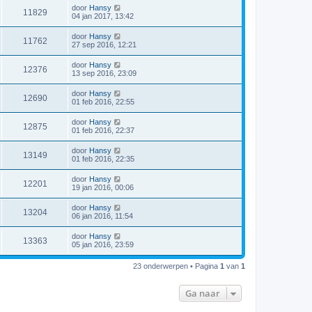
door
Hansy
11829
04 jan 2017, 13:42
door
Hansy
11762
27 sep 2016, 12:21
door
Hansy
12376
13 sep 2016, 23:09
door
Hansy
12690
01 feb 2016, 22:55
door
Hansy
12875
01 feb 2016, 22:37
door
Hansy
13149
01 feb 2016, 22:35
door
Hansy
12201
19 jan 2016, 00:06
door
Hansy
13204
06 jan 2016, 11:54
door
Hansy
13363
05 jan 2016, 23:59
23 onderwerpen • Pagina
1
van
1
Ga naar