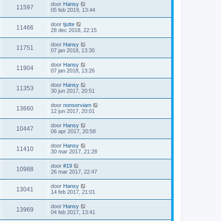
door
Hansy
11597
05 feb 2019, 13:44
door
tjutte
11466
28 dec 2018, 22:15
door
Hansy
11751
07 jan 2018, 13:30
door
Hansy
11904
07 jan 2018, 13:26
door
Hansy
11353
30 jun 2017, 20:51
door
nonserviam
13660
12 jun 2017, 20:01
door
Hansy
10447
06 apr 2017, 20:58
door
Hansy
11410
30 mar 2017, 21:28
door
#19
10988
26 mar 2017, 22:47
door
Hansy
13041
14 feb 2017, 21:01
door
Hansy
13969
04 feb 2017, 13:41