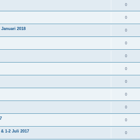
0
0
 Januari 2018
0
0
0
0
0
0
0
7
0
& 1-2 Juli 2017
0