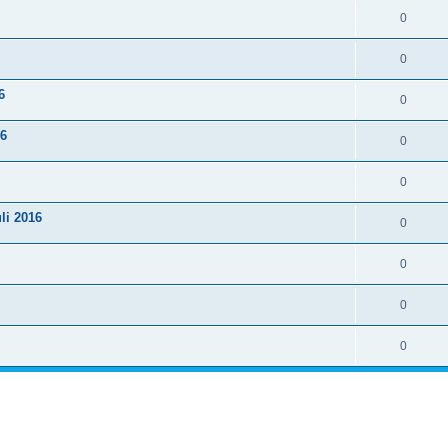
0
0
6
0
16
0
0
li 2016
0
0
0
0