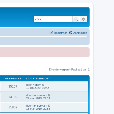
Zoek
Uitgebreid zoeken
Registreer
Aanmelden
23 onderwerpen • Pagina
1
van
1
WEERGAVES
LAATSTE BERICHT
door
Hansy
35157
10 jan 2020, 19:42
door
nonserviam
13190
24 mar 2019, 21:14
door
nonserviam
11802
13 mar 2019, 20:58