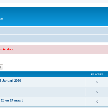
and
 niet door.
k
Uitgebreid zoeken
REACTIES
2 Januari 2020
0
0
 23 en 24 maart
0