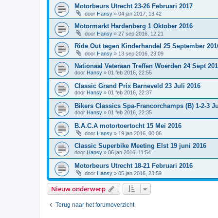
Motorbeurs Utrecht 23-26 Februari 2017
door
Hansy
»
04 jan 2017, 13:42
Motormarkt Hardenberg 1 Oktober 2016
door
Hansy
»
27 sep 2016, 12:21
Ride Out tegen Kinderhandel 25 September 201
door
Hansy
»
13 sep 2016, 23:09
Nationaal Veteraan Treffen Woerden 24 Sept 20
door
Hansy
»
01 feb 2016, 22:55
Classic Grand Prix Barneveld 23 Juli 2016
door
Hansy
»
01 feb 2016, 22:37
Bikers Classics Spa-Francorchamps (B) 1-2-3 Ju
door
Hansy
»
01 feb 2016, 22:35
B.A.C.A motortoertocht 15 Mei 2016
door
Hansy
»
19 jan 2016, 00:06
Classic Superbike Meeting Elst 19 juni 2016
door
Hansy
»
06 jan 2016, 11:54
Motorbeurs Utrecht 18-21 Februari 2016
door
Hansy
»
05 jan 2016, 23:59
Nieuw onderwerp
Terug naar het forumoverzicht