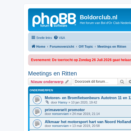
Boldorclub.nl
Het forum van Bol d'Or Club Nederl
Snelle links
V&A
Home
Forumoverzicht
Off Topic
Meetings en Ritten
Evenement: De toertocht op Zondag 26 Juli 2026 gaat helaas
Meetings en Ritten
Zoe
Nieuw onderwerp
ONDERWERPEN
Motoren- en Bromfietsenbeurs Autotron 11 en 1
door
Hansy
»
10 jan 2020, 19:42
primaverarit promotor
door
nonserviam
»
24 mar 2019, 21:14
Alkmaar het motorsport hart van Noord Holland
door
nonserviam
»
13 mar 2019, 20:58