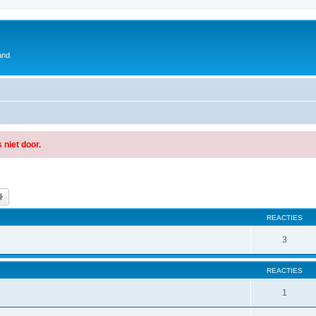
and
 niet door.
k
Uitgebreid zoeken
REACTIES
3
REACTIES
1