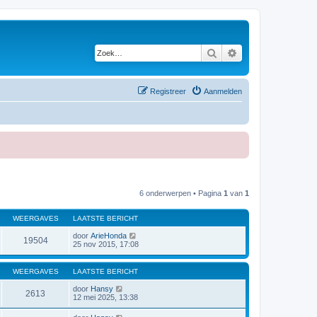
Zoek
Uitgebreid zoeken
Registreer
Aanmelden
6 onderwerpen • Pagina
1
van
1
WEERGAVES
LAATSTE BERICHT
door
ArieHonda
19504
25 nov 2015, 17:08
WEERGAVES
LAATSTE BERICHT
door
Hansy
2613
12 mei 2025, 13:38