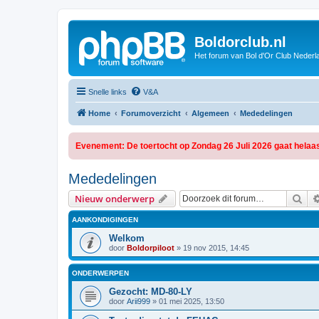
Boldorclub.nl
Het forum van Bol d'Or Club Nederl
Snelle links
V&A
Home
Forumoverzicht
Algemeen
Mededelingen
Evenement: De toertocht op Zondag 26 Juli 2026 gaat helaas
Mededelingen
Zoe
Nieuw onderwerp
AANKONDIGINGEN
Welkom
door
Boldorpiloot
»
19 nov 2015, 14:45
ONDERWERPEN
Gezocht: MD-80-LY
door
Arii999
»
01 mei 2025, 13:50