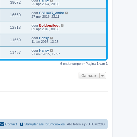
door
Hansy
39072
25 apr 2024, 20:59
door
CB1100R_Andre
16650
27 mei 2018, 22:11
door
Boldorpiloot
12813
09 apr 2016, 00:33
door
Hansy
11659
11 jan 2016, 13:23
door
Hansy
11497
27 nov 2015, 12:57
6 onderwerpen • Pagina
1
van
1
Ga naar
Contact
Verwijder alle forumcookies
Alle tijden zijn
UTC+02:00