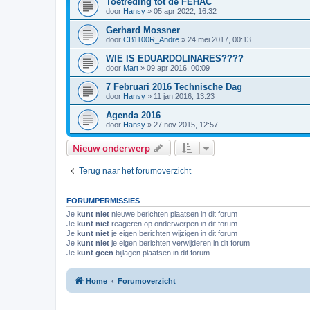
Toetreding tot de FEHAC
door
Hansy
»
05 apr 2022, 16:32
Gerhard Mossner
door
CB1100R_Andre
»
24 mei 2017, 00:13
WIE IS EDUARDOLINARES????
door
Mart
»
09 apr 2016, 00:09
7 Februari 2016 Technische Dag
door
Hansy
»
11 jan 2016, 13:23
Agenda 2016
door
Hansy
»
27 nov 2015, 12:57
Nieuw onderwerp
Terug naar het forumoverzicht
FORUMPERMISSIES
Je
kunt niet
nieuwe berichten plaatsen in dit forum
Je
kunt niet
reageren op onderwerpen in dit forum
Je
kunt niet
je eigen berichten wijzigen in dit forum
Je
kunt niet
je eigen berichten verwijderen in dit forum
Je
kunt geen
bijlagen plaatsen in dit forum
Home
Forumoverzicht