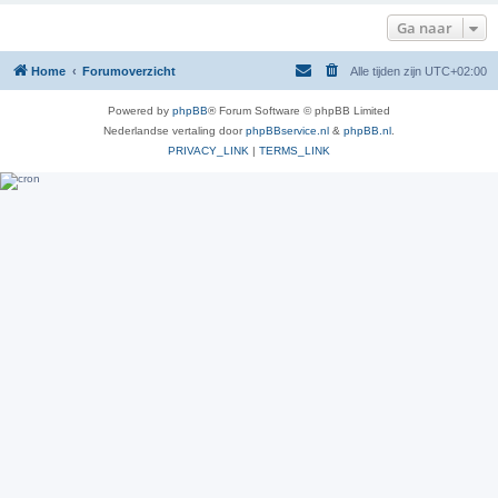
Ga naar
Home
Forumoverzicht
Alle tijden zijn
UTC+02:00
Powered by
phpBB
® Forum Software © phpBB Limited
Nederlandse vertaling door
phpBBservice.nl
&
phpBB.nl
.
PRIVACY_LINK
|
TERMS_LINK