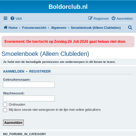
Boldorclub.nl
V&A
Registreer
Aanmelden
Z
Home
Forumoverzicht
Algemeen
Smoelenboek (Alleen Clubleden)
o
Evenement: De toertocht op Zondag 26 Juli 2026 gaat helaas niet door.
e
k
Smoelenboek (Alleen Clubleden)
Je hebt niet de benodigde permissies om onderwerpen in dit forum te lezen.
AANMELDEN
•
REGISTREER
Gebruikersnaam:
Wachtwoord:
Onthouden
Mij deze sessie niet weergeven in de lijst met online gebruikers
NO_FORUMS_IN_CATEGORY