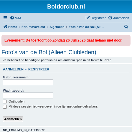
Boldorclub.nl
V&A
Registreer
Aanmelden
Z
Home
Forumoverzicht
Algemeen
Foto's van de Bol (Alleen Clubleden)
o
Evenement: De toertocht op Zondag 26 Juli 2026 gaat helaas niet door.
e
k
Foto's van de Bol (Alleen Clubleden)
Je hebt niet de benodigde permissies om onderwerpen in dit forum te lezen.
AANMELDEN
•
REGISTREER
Gebruikersnaam:
Wachtwoord:
Onthouden
Mij deze sessie niet weergeven in de lijst met online gebruikers
NO_FORUMS_IN_CATEGORY