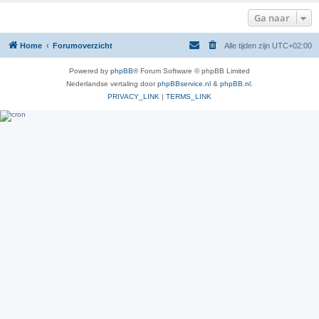
Ga naar
Home
Forumoverzicht
Alle tijden zijn
UTC+02:00
Powered by
phpBB
® Forum Software © phpBB Limited
Nederlandse vertaling door
phpBBservice.nl
&
phpBB.nl
.
PRIVACY_LINK
|
TERMS_LINK