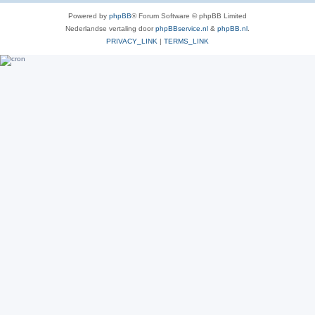
Powered by
phpBB
® Forum Software © phpBB Limited
Nederlandse vertaling door
phpBBservice.nl
&
phpBB.nl
.
PRIVACY_LINK
|
TERMS_LINK