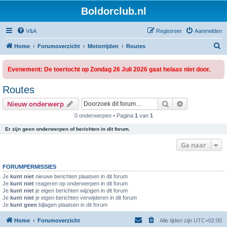
Boldorclub.nl
V&A
Registreer
Aanmelden
Z
Home
Forumoverzicht
Motorrijden
Routes
o
Evenement: De toertocht op Zondag 26 Juli 2026 gaat helaas niet door.
e
k
Routes
Zoek
Uitgebreid z
Nieuw onderwerp
0 onderwerpen • Pagina
1
van
1
Er zijn geen onderwerpen of berichten in dit forum.
Ga naar
FORUMPERMISSIES
Je
kunt niet
nieuwe berichten plaatsen in dit forum
Je
kunt niet
reageren op onderwerpen in dit forum
Je
kunt niet
je eigen berichten wijzigen in dit forum
Je
kunt niet
je eigen berichten verwijderen in dit forum
Je
kunt geen
bijlagen plaatsen in dit forum
Home
Forumoverzicht
Alle tijden zijn
UTC+02:00