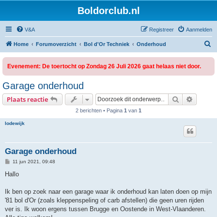
Boldorclub.nl
V&A
Registreer
Aanmelden
Z
Home
Forumoverzicht
Bol d'Or Techniek
Onderhoud
o
Evenement: De toertocht op Zondag 26 Juli 2026 gaat helaas niet door.
e
k
Garage onderhoud
Zoek
Uitgebr
Plaats reactie
2 berichten • Pagina
1
van
1
lodewijk
Garage onderhoud
B
11 jun 2021, 09:48
e
r
Hallo
i
c
h
Ik ben op zoek naar een garage waar ik onderhoud kan laten doen op mijn
t
'81 bol d'Or (zoals kleppenspeling of carb afstellen) die geen uren rijden
ver is. Ik woon ergens tussen Brugge en Oostende in West-Vlaanderen.