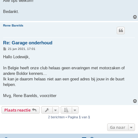
Alle tips welkom!
Bedankt.
Rene Barelds
Re: Garage onderhoud
B
21 jun 2021, 17:01
e
r
Hallo Lodewijk,
i
c
h
In Belgie heeft onze club helaas geen ervaringen met motorzaken of
t
andere Boldor kenners...
Ik kan je daarom helaas niet aan een goed adres bij jouw in de buurt
helpen.
Mvg, Rene Barelds, voorzitter
Plaats reactie
2 berichten • Pagina
1
van
1
Ga naar