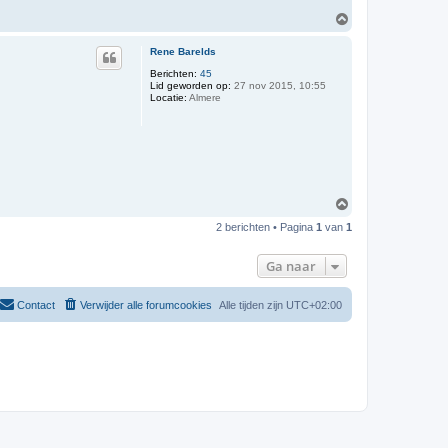
O
m
h
Rene Barelds
o
o
Berichten:
45
Lid geworden op:
27 nov 2015, 10:55
g
Locatie:
Almere
O
m
2 berichten • Pagina
1
van
1
h
o
o
Ga naar
g
Contact
Verwijder alle forumcookies
Alle tijden zijn
UTC+02:00