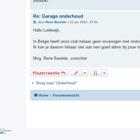
Bedankt.
Re: Garage onderhoud
B
door
Rene Barelds
»
21 jun 2021, 17:01
e
r
Hallo Lodewijk,
i
c
h
In Belgie heeft onze club helaas geen ervaringen met moto
t
Ik kan je daarom helaas niet aan een goed adres bij jouw in
Mvg, Rene Barelds, voorzitter
Plaats reactie
Terug naar “Onderhoud”
Home
Forumoverzicht