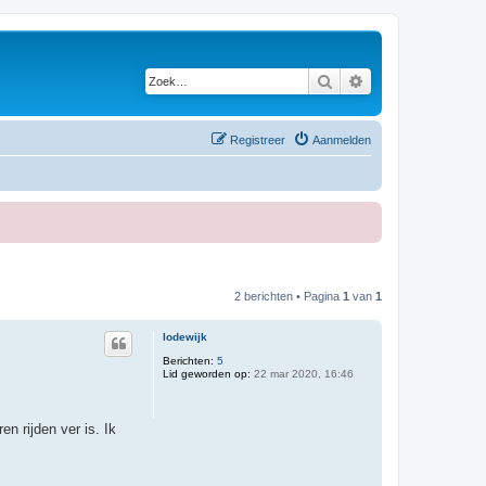
Zoek
Uitgebreid zoeken
Registreer
Aanmelden
2 berichten • Pagina
1
van
1
lodewijk
Berichten:
5
Lid geworden op:
22 mar 2020, 16:46
n rijden ver is. Ik