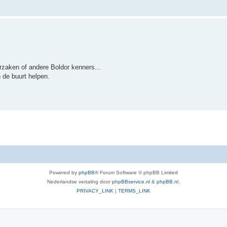
rzaken of andere Boldor kenners...
 de buurt helpen.
Powered by
phpBB
® Forum Software © phpBB Limited
Nederlandse vertaling door
phpBBservice.nl
&
phpBB.nl
.
PRIVACY_LINK
|
TERMS_LINK