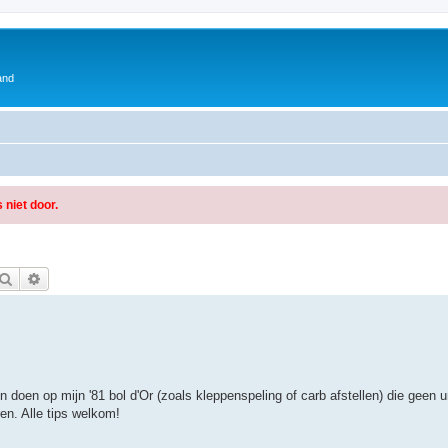
and
 niet door.
Zoek
Uitgebreid zoeken
doen op mijn '81 bol d'Or (zoals kleppenspeling of carb afstellen) die geen ure
n. Alle tips welkom!