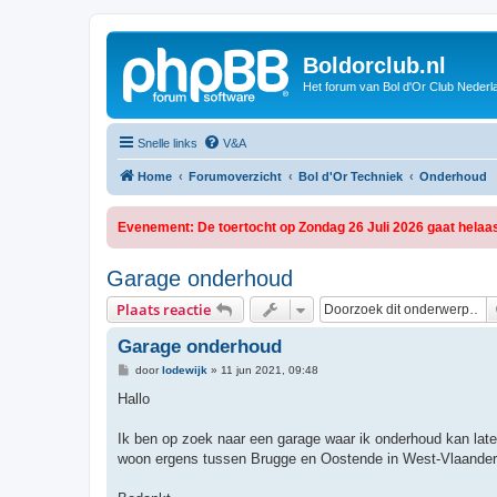
Boldorclub.nl
Het forum van Bol d'Or Club Nederl
Snelle links
V&A
Home
Forumoverzicht
Bol d'Or Techniek
Onderhoud
Evenement: De toertocht op Zondag 26 Juli 2026 gaat helaas
Garage onderhoud
Plaats reactie
Garage onderhoud
B
door
lodewijk
»
11 jun 2021, 09:48
e
r
Hallo
i
c
h
Ik ben op zoek naar een garage waar ik onderhoud kan laten 
t
woon ergens tussen Brugge en Oostende in West-Vlaandere